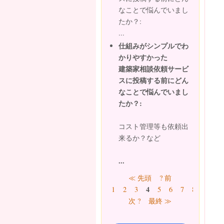
なことで悩んでいまし
たか？:
...
仕組みがシンプルでわ
かりやすかった
建築家相談依頼サービ
スに投稿する前にどん
なことで悩んでいまし
たか？:
コスト管理等も依頼出
来るか？など
...
ページ
≪ 先頭
? 前
4
1
2
3
5
6
7
8
9
…
次 ?
最終 ≫