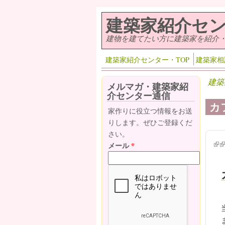
メインコンテンツに移動
建築家紹介セ
建物を建てたい方に建築家を紹介
建築家紹介センター・TOP
建築家相
建築
メルマガ・建築家紹
介センター通信
カ
家作りに役立つ情報をお送
りします。ぜひご登録くだ
さい。
(lin
(l
メール
*