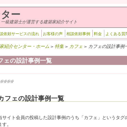
ンター
・一級建築士が運営する建築家紹介サイト
談依頼サービスの流れ
お客様の声
相談依頼事例
料金
よくある質
家紹介センター・ホーム
>
特集
>
カフェ
> カフェの設計事例一
フェの設計事例一覧
k is external)
ink is external)
(link is external)
(link is external)
(link is external)
(link is external)
カフェの設計事例一覧
当サイト会員の投稿した設計事例のうち「カフェ」というタグ
ます。