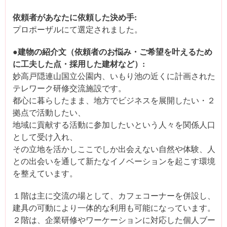
依頼者があなたに依頼した決め手:
プロポーザルにて選定されました。
●建物の紹介文（依頼者のお悩み・ご希望を叶えるため
に工夫した点・採用した建材など）:
妙高戸隠連山国立公園内、いもり池の近くに計画された
テレワーク研修交流施設です。
都心に暮らしたまま、地方でビジネスを展開したい・２
拠点で活動したい、
地域に貢献する活動に参加したいという人々を関係人口
として受け入れ、
その立地を活かしここでしか出会えない自然や体験、人
との出会いを通して新たなイノベーションを起こす環境
を整えています。
１階は主に交流の場として、カフェコーナーを併設し、
建具の可動により一体的な利用も可能になっています。
２階は、企業研修やワーケーションに対応した個人ブー