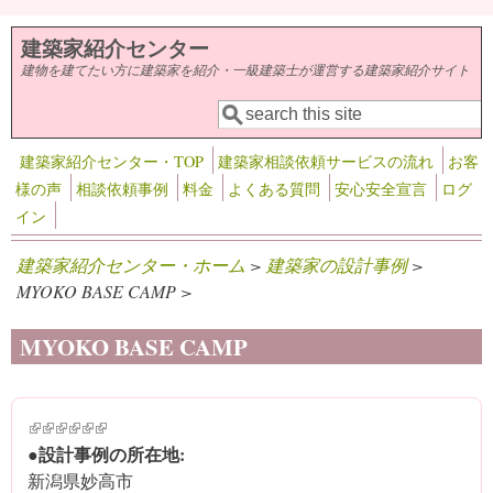
メインコンテンツに移動
建築家紹介センター
建物を建てたい方に建築家を紹介・一級建築士が運営する建築家紹介サイト
検索
検索フォーム
建築家紹介センター・TOP
建築家相談依頼サービスの流れ
お客
様の声
相談依頼事例
料金
よくある質問
安心安全宣言
ログ
イン
建築家紹介センター・ホーム
>
建築家の設計事例
>
MYOKO BASE CAMP >
MYOKO BASE CAMP
(link is external)
(link is external)
(link is external)
(link is external)
(link is external)
(link is external)
●設計事例の所在地:
新潟県妙高市