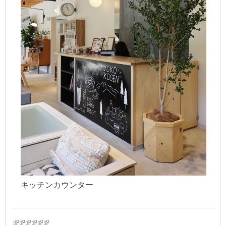
キッチンカウンター
(link is external)
(link is external)
(link is external)
(link is external)
(link is external)
(link is external)