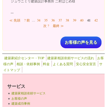
ジュウニミリ建築設計事務所 二村はじめ様
...
ページ
41
≪ 先頭
? 前
…
34
35
36
37
38
39
40
42
次 ?
最終 ≫
お客様の声を見る
建築家紹介センター・TOP
建築家相談依頼サービスの流れ
お客
様の声
相談・依頼事例
料金
よくある質問
安心安全宣言
サ
イトマップ
サービス
建築家相談依頼サービス
お客様の声
建築成功事例