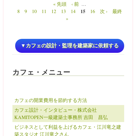
« 先頭
‹ 前
…
ページ
15
8
9
10
11
12
13
14
16
次 ›
最終
»
▼カフェの設計・監理を建築家に依頼する
カフェ・メニュー
カフェの開業費用を節約する方法
カフェ設計・インタビュー・株式会社
KAMITOPEN一級建築士事務所 吉田 昌弘
ビジネスとして利益を上げるカフェ・江川竜之建
築スタジオ 江川竜之さん