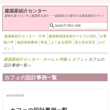
メインコンテンツに移動
建築家紹介センター
建物を建てたい方に建築家を紹介・一級建築士が運営する建築家紹介サイト
検索
検索フォーム
建築家紹介センター・TOP
建築家相談依頼サービスの流れ
お客
様の声
相談依頼事例
料金
よくある質問
安心安全宣言
ログ
イン
建築家紹介センター・ホーム
>
特集
>
カフェ
> カフェの
設計事例一覧 >
カフェの設計事例一覧
(link is external)
(link is external)
(link is external)
(link is external)
(link is external)
(link is external)