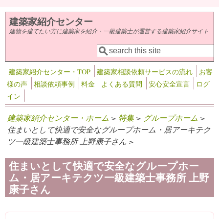
メインコンテンツに移動
建築家紹介センター
建物を建てたい方に建築家を紹介・一級建築士が運営する建築家紹介サイト
検索
検索フォーム
建築家紹介センター・TOP
建築家相談依頼サービスの流れ
お客
様の声
相談依頼事例
料金
よくある質問
安心安全宣言
ログ
イン
建築家紹介センター・ホーム
>
特集
>
グループホーム
>
住まいとして快適で安全なグループホーム・居アーキテク
ツ一級建築士事務所 上野康子さん >
住まいとして快適で安全なグループホー
ム・居アーキテクツ一級建築士事務所 上野
康子さん