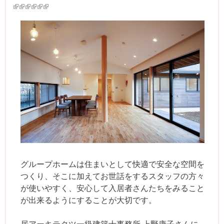
(link is external)
(link is external)
(link is external)
(link is external)
(link is external)
(link is external)
グループホームは住まいとして快適で安全な空間を
つくり、そこに加えてお世話をするスタッフの方々
が使いやすく、安心して入居者さんたちをみること
が出来るようにすることが大切です。
居アーキテクツ一級建築士事務所 上野康子さんに