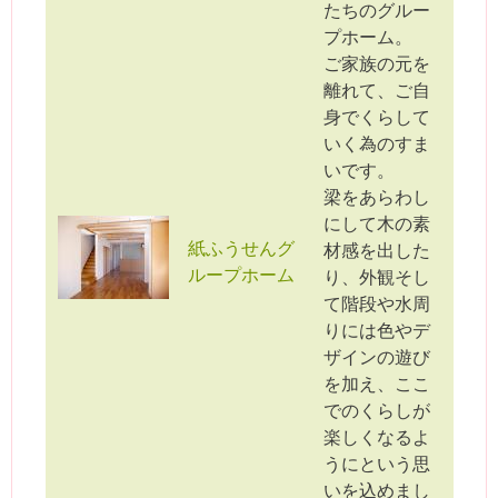
たちのグルー
プホーム。
ご家族の元を
離れて、ご自
身でくらして
いく為のすま
いです。
梁をあらわし
にして木の素
紙ふうせんグ
材感を出した
ループホーム
り、外観そし
て階段や水周
りには色やデ
ザインの遊び
を加え、ここ
でのくらしが
楽しくなるよ
うにという思
いを込めまし