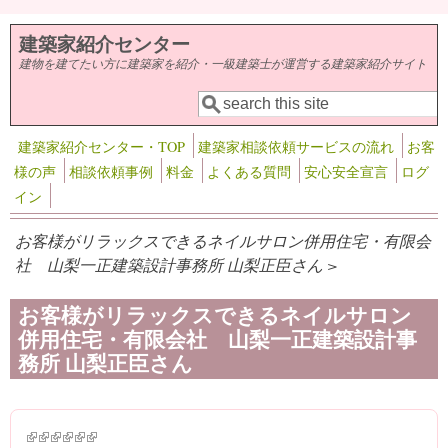
メインコンテンツに移動
建築家紹介センター
建物を建てたい方に建築家を紹介・一級建築士が運営する建築家紹介サイト
検索
検索フォーム
建築家紹介センター・TOP
建築家相談依頼サービスの流れ
お客
様の声
相談依頼事例
料金
よくある質問
安心安全宣言
ログ
イン
お客様がリラックスできるネイルサロン併用住宅・有限会
社 山梨一正建築設計事務所 山梨正臣さん >
お客様がリラックスできるネイルサロン
併用住宅・有限会社 山梨一正建築設計事
務所 山梨正臣さん
(link is external)
(link is external)
(link is external)
(link is external)
(link is external)
(link is external)