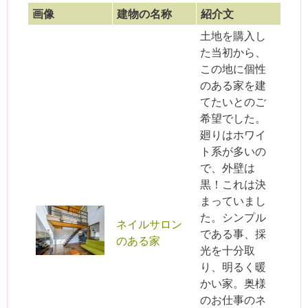
画像
建物の名称
紹介文
土地を購入し
た当初から、
この地に個性
のある家を建
てたいとのご
希望でした。
廻りはホワイ
ト系が多いの
で、外壁は
黒！これは決
まっていまし
た。シンプル
ネイルサロン
である事、採
のある家
光を十分取
り、明るく暖
かい家。奥様
のお仕事のネ