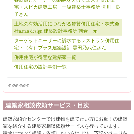
宅・スピカ建築工房 一級建築士事務所 滝川 良
子さん
土地の有効活用につながる賃貸併用住宅・株式会
社a.m.a design 建築設計事務所 朝倉 元
ターゲットユーザーに訴求するレストラン併用住
宅・（有）プラス建築設計 黒田乃武仁さん
併用住宅が得意な建築家一覧
併用住宅の設計事例一覧
(link is external)
(link is external)
(link is external)
(link is external)
(link is external)
(link is external)
建築家相談依頼サービス・目次
建築家紹介センターでは建物を建てたい方にお近くの建築
家を紹介する建築家相談依頼サービスを行っています。
建物について相談・依頼したい方はぜひ、下記のページを