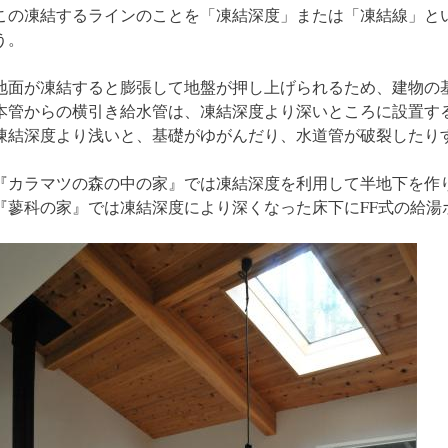
この凍結するラインのことを「凍結深度」または「凍結線」と
う。
地面が凍結すると膨張して地盤が押し上げられるため、建物の
本管からの横引き給水管は、凍結深度より深いところに設置す
凍結深度より浅いと、基礎がゆがんだり、水道管が破裂したり
『カラマツの森の中の家』では凍結深度を利用して半地下を作
『蓼科の家』では凍結深度により深くなった床下にFF式の給湯