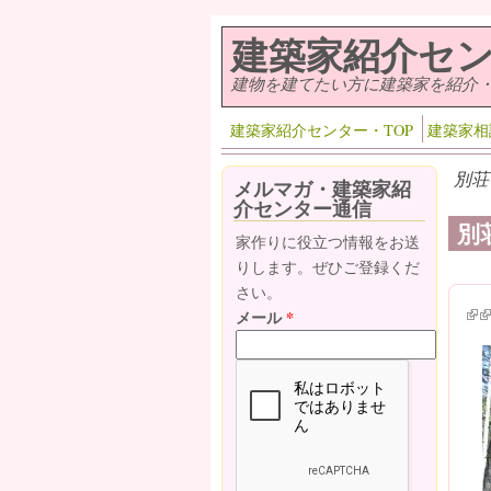
メインコンテンツに移動
建築家紹介セ
建物を建てたい方に建築家を紹介
建築家紹介センター・TOP
建築家相
別荘
メルマガ・建築家紹
介センター通信
別
家作りに役立つ情報をお送
りします。ぜひご登録くだ
さい。
(lin
(l
メール
*