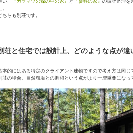
幸い、
『カラマツの森の中の家』
と
『蓼科の家』
の設計監理を
た。
どちらも別荘です。
別荘と住宅では設計上、どのような点が違
基本的にはある特定のクライアント建物ですので考え方は同じ
別荘の場合、自然環境との調和という点がより一層重要になっ