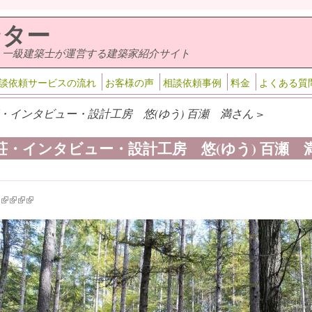
ンター
・一級建築士が運営する建築家紹介サイト
談依頼サービスの流れ
お客様の声
相談依頼事例
料金
よくある質
・インタビュー・設計工房 悠(ゆう) 百瀬 満さん >
荘・インタビュー・設計工房 悠(ゆう) 百瀬 
k is external)
ink is external)
(link is external)
(link is external)
(link is external)
(link is external)