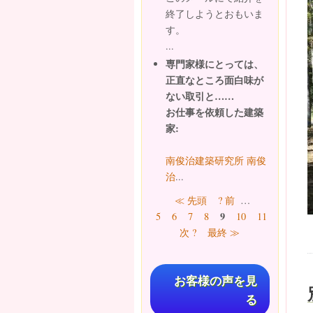
終了しようとおもいま
す。
...
専門家様にとっては、
正直なところ面白味が
ない取引と……
お仕事を依頼した建築
家:
南俊治建築研究所 南俊
治
...
ページ
≪ 先頭
? 前
…
9
5
6
7
8
10
11
12
13
次 ?
最終 ≫
お客様の声を見
る