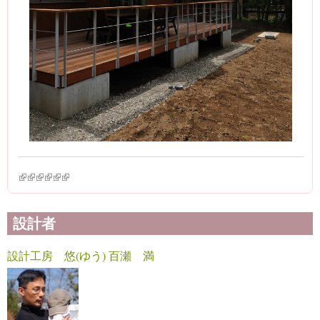
(link is external)
(link is external)
(link is external)
(link is external)
(link is external)
(link is external)
設計者
設計工房 悠(ゆう) 百瀬 満