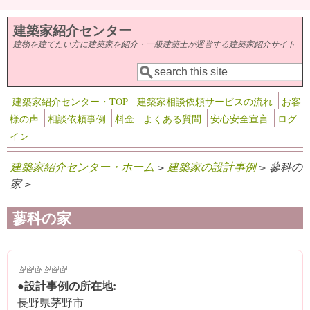
メインコンテンツに移動
建築家紹介センター
建物を建てたい方に建築家を紹介・一級建築士が運営する建築家紹介サイト
検索
検索フォーム
建築家紹介センター・TOP
建築家相談依頼サービスの流れ
お客
様の声
相談依頼事例
料金
よくある質問
安心安全宣言
ログ
イン
建築家紹介センター・ホーム
>
建築家の設計事例
> 蓼科の
家 >
蓼科の家
(link is external)
(link is external)
(link is external)
(link is external)
(link is external)
(link is external)
●設計事例の所在地:
長野県茅野市