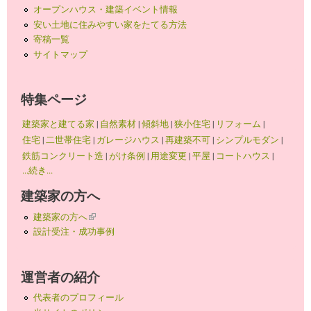
オープンハウス・建築イベント情報
安い土地に住みやすい家をたてる方法
寄稿一覧
サイトマップ
特集ページ
建築家と建てる家
|
自然素材
|
傾斜地
|
狭小住宅
|
リフォーム
|
住宅
|
二世帯住宅
|
ガレージハウス
|
再建築不可
|
シンプルモダン
|
鉄筋コンクリート造
|
がけ条例
|
用途変更
|
平屋
|
コートハウス
|
...続き...
建築家の方へ
建築家の方へ
(link is external)
設計受注・成功事例
運営者の紹介
代表者のプロフィール