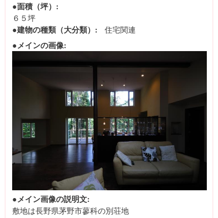
●面積（坪）:
６５坪
●建物の種類（大分類）:
住宅関連
●メインの画像:
●メイン画像の説明文:
敷地は長野県茅野市蓼科の別荘地