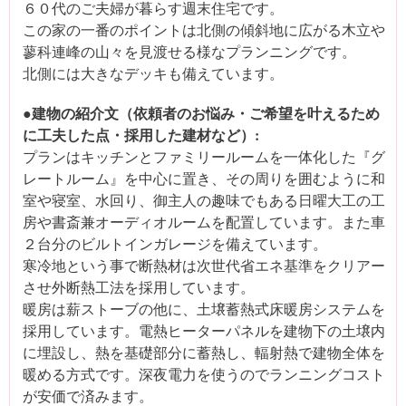
６０代のご夫婦が暮らす週末住宅です。
この家の一番のポイントは北側の傾斜地に広がる木立や
蓼科連峰の山々を見渡せる様なプランニングです。
北側には大きなデッキも備えています。
●建物の紹介文（依頼者のお悩み・ご希望を叶えるため
に工夫した点・採用した建材など）:
プランはキッチンとファミリールームを一体化した『グ
レートルーム』を中心に置き、その周りを囲むように和
室や寝室、水回り、御主人の趣味でもある日曜大工の工
房や書斎兼オーディオルームを配置しています。また車
２台分のビルトインガレージを備えています。
寒冷地という事で断熱材は次世代省エネ基準をクリアー
させ外断熱工法を採用しています。
暖房は薪ストーブの他に、土壌蓄熱式床暖房システムを
採用しています。電熱ヒーターパネルを建物下の土壌内
に埋設し、熱を基礎部分に蓄熱し、輻射熱で建物全体を
暖める方式です。深夜電力を使うのでランニングコスト
が安価で済みます。