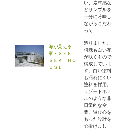
い、素材感な
どサンプルを
十分に吟味し
ながらこだわ
って
造りました。
海が見える
植栽も白い花
家・ＳＥＥ
が咲くもので
ＳＥＡ ＨＯ
構成していま
ＵＳＥ
す。白い塗料
も汚れにくい
塗料を採用。
リゾートホテ
ルのような非
日常的な空
間、遊び心を
もった設計を
心掛けまし