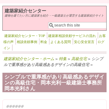
メインコンテンツに移動
建築家紹介センター
建物を建てたい方に建築家を紹介・一級建築士が運営する建築家紹介サイト
検索
検索フォーム
建築家紹介センター・TOP
建築家相談依頼サービスの流れ
お客
様の声
相談依頼事例
料金
よくある質問
安心安全宣言
ログ
イン
建築家紹介センター・ホーム
>
特集
>
高級住宅
> シンプ
ルで重厚感があり高級感あるデザインの高級住宅 >
シンプルで重厚感があり高級感あるデザイ
ンの高級住宅・岡本光利一級建築士事務所
岡本光利さん
(link is external)
(link is external)
(link is external)
(link is external)
(link is external)
(link is external)