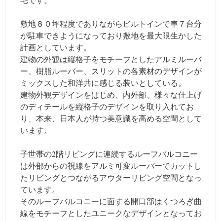
敷地８０坪程度でありながらビルトインで車７台分
が駐車できようになっており敷地を最大限生かした
計画としています。
建物の外観は縦格子をモチーフとしたアルミルーバ
ー、樹脂ルーバー、スリットの各素材のデザインが
ミックスした和洋共に感じる装いとしている。
建物外観デザインをはじめ、内外部、様々な仕上げ
のディテールを縦格子のデザインを取り入れてお
り、本来、日本人が持つ美意識を高める空間として
います。
子世帯の2階リビングに連続するルーフバルコニー
は外部からの視線をアルミ可変ルーバーでカットし
たリビングとつながるアウターリビング空間となっ
ています。
そのルーフバルコニーに面する開口部はくつろぎ曲
線をモチーフとしたユニークなデザインとなってお