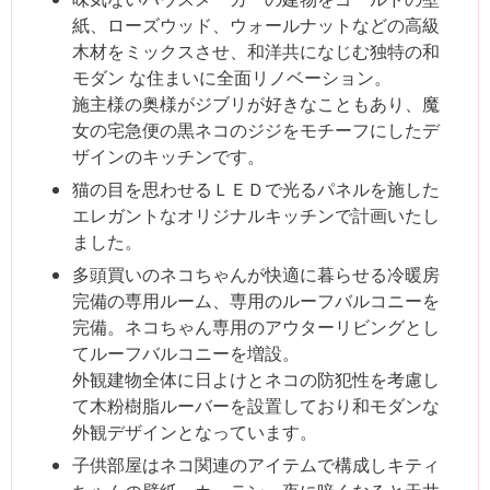
紙、ローズウッド、ウォールナットなどの高級
木材をミックスさせ、和洋共になじむ独特の和
モダン な住まいに全面リノベーション。
施主様の奥様がジブリが好きなこともあり、魔
女の宅急便の黒ネコのジジをモチーフにしたデ
ザインのキッチンです。
猫の目を思わせるＬＥＤで光るパネルを施した
エレガントなオリジナルキッチンで計画いたし
ました。
多頭買いのネコちゃんが快適に暮らせる冷暖房
完備の専用ルーム、専用のルーフバルコニーを
完備。ネコちゃん専用のアウターリビングとし
てルーフバルコニーを増設。
外観建物全体に日よけとネコの防犯性を考慮し
て木粉樹脂ルーバーを設置しており和モダンな
外観デザインとなっています。
子供部屋はネコ関連のアイテムで構成しキティ