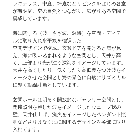
ッキテラス、中庭、坪庭などリビングをはじめ各室
が海や庭、空の自然とつながり、広がりある空間で
構成しています。
海に関する（波、さざ波、深海）を空間・ディテー
ルに取り入れ水平線を強調した
空間デザインで構成。玄関ドアを開けると海が見
え、海に吸い込まれるような空間とし、天井が高
く、上部より光が注ぐ深海をイメージしています。
天井を高くしたり、低くしたり高低差をつけ波をイ
メージさせた空間とし海の景色に自然にリズミカル
に導く動線計画としています。
玄関ホールは明るく開放的なギャラリー空間とし、
間接照明を施した波をイメージしたウェーブ状の
壁、天井仕上げ、漁火をイメージしたペンダント照
明などさりげなく海に関するデザインを各部に取り
入れてます。