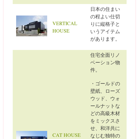
日本の住まい
の程よい仕切
VERTICAL
りに縦格子と
HOUSE
いうアイテム
があります。
住宅全面リノ
ベーション物
件。
・ゴールドの
壁紙、ローズ
ウッド、ウォ
ールナットな
どの高級木材
をミックスさ
せ、和洋共に
CAT HOUSE
なじむ独特の