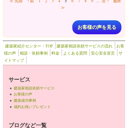
5
≪ 先頭
? 前
1
2
3
4
6
7
8
9
…
次 ?
最終
≫
お客様の声を見る
建築家紹介センター・TOP
建築家相談依頼サービスの流れ
お客
様の声
相談・依頼事例
料金
よくある質問
安心安全宣言
サ
イトマップ
サービス
建築家相談依頼サービス
お客様の声
建築成功事例
成約お祝いプレゼント
ブログなど一覧