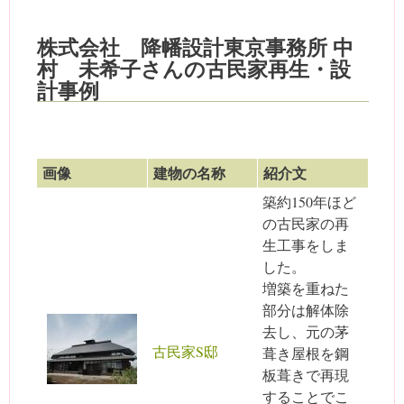
株式会社 降幡設計東京事務所 中
村 未希子さんの古民家再生・設
計事例
画像
建物の名称
紹介文
築約150年ほど
の古民家の再
生工事をしま
した。
増築を重ねた
部分は解体除
去し、元の茅
古民家S邸
葺き屋根を鋼
板葺きで再現
することでこ