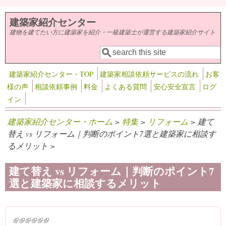
メインコンテンツに移動
建築家紹介センター
建物を建てたい方に建築家を紹介・一級建築士が運営する建築家紹介サイト
検索
検索フォーム
建築家紹介センター・TOP
建築家相談依頼サービスの流れ
お客
様の声
相談依頼事例
料金
よくある質問
安心安全宣言
ログ
イン
建築家紹介センター・ホーム
>
特集
>
リフォーム
> 建て
替え vs リフォーム｜判断のポイント7選と建築家に相談す
るメリット >
建て替え vs リフォーム｜判断のポイント7
選と建築家に相談するメリット
(link is external)
(link is external)
(link is external)
(link is external)
(link is external)
(link is external)