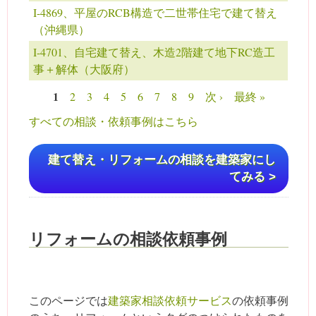
I-4869、平屋のRCB構造で二世帯住宅で建て替え
（沖縄県）
I-4701、自宅建て替え、木造2階建て地下RC造工
事＋解体（大阪府）
1
2
3
4
5
6
7
8
9
次 ›
最終 »
ページ
すべての相談・依頼事例はこちら
建て替え・リフォームの相談を建築家にし
てみる >
リフォームの相談依頼事例
このページでは
建築家相談依頼サービス
の依頼事例