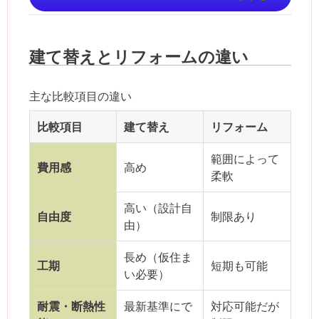
建て替えとリフォームの違い
主な比較項目の違い
比較項目
建て替え
リフォーム
範囲によって
費用感
高め
柔軟
高い（設計自
自由度
制限あり
由）
長め（仮住ま
工期
短期も可能
い必要）
耐震・断熱性
最新基準にで
対応可能だが