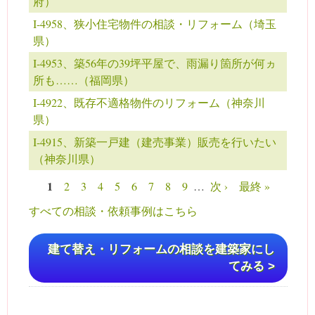
府）
I-4958、狭小住宅物件の相談・リフォーム（埼玉
県）
I-4953、築56年の39坪平屋で、雨漏り箇所が何ヵ
所も……（福岡県）
I-4922、既存不適格物件のリフォーム（神奈川
県）
I-4915、新築一戸建（建売事業）販売を行いたい
（神奈川県）
1
2
3
4
5
6
7
8
9
…
次 ›
最終 »
ページ
すべての相談・依頼事例はこちら
建て替え・リフォームの相談を建築家にし
てみる >