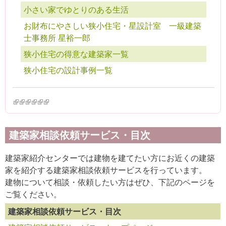
小さい家でゆとりのある生活
お財布にやさしい狭小住宅・星設計室 一級建築
士事務所 星裕一郎
狭小住宅の得意な建築家一覧
狭小住宅の設計事例一覧
(link is external)
(link is external)
(link is external)
(link is external)
(link is external)
(link is external)
建築家相談依頼サービス・目次
建築家紹介センターでは建物を建てたい方にお近くの建築
家を紹介する建築家相談依頼サービスを行っています。
建物について相談・依頼したい方はぜひ、下記のページを
ご覧ください。
建築家相談依頼サービス・目次