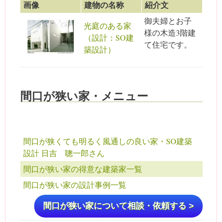
画像
建物の名称
紹介文
御夫婦とお子
光庭のある家
様の木造3階建
（設計：SO建
て住宅です。
築設計）
間口が狭い家・メニュー
間口が狭くても明るく風通しの良い家・SO建築
設計 日吉 聰一郎さん
間口が狭い家の得意な建築家一覧
間口が狭い家の設計事例一覧
間口が狭い家について相談・依頼する >