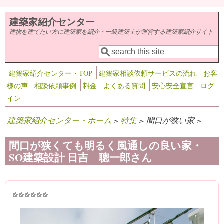
メインコンテンツに移動
建築家紹介センター
建物を建てたい方に建築家を紹介・一級建築士が運営する建築家紹介サイト
検索
検索フォーム
建築家紹介センター・TOP
建築家相談依頼サービスの流れ
お客
様の声
相談依頼事例
料金
よくある質問
安心安全宣言
ログ
イン
建築家紹介センター・ホーム
>
特集
> 間口が狭い家 >
間口が狭くても明るく風通しの良い家・
SO建築設計 日吉 聰一郎さん
(link is external)
(link is external)
(link is external)
(link is external)
(link is external)
(link is external)