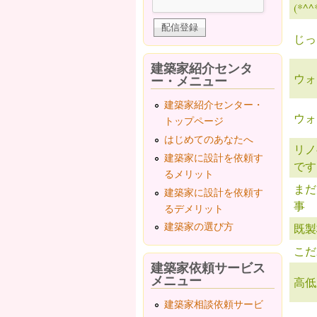
(*^^
じっ
建築家紹介センタ
ウォ
ー・メニュー
建築家紹介センター・
ウォ
トップページ
はじめてのあなたへ
リノ
建築家に設計を依頼す
です
るメリット
まだ
建築家に設計を依頼す
事
るデメリット
建築家の選び方
既製
こだ
建築家依頼サービス
メニュー
高低
建築家相談依頼サービ