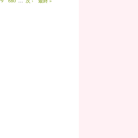
79
680
…
次 ›
最終 »