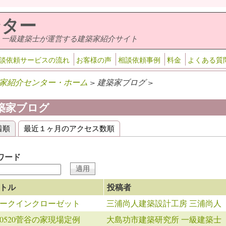
ンター
・一級建築士が運営する建築家紹介サイト
談依頼サービスの流れ
お客様の声
相談依頼事例
料金
よくある質
家紹介センター・ホーム
> 建築家ブログ >
築家ブログ
着順
(アクティブなタブ)
最近１ヶ月のアクセス数順
ライマリータブ
ワード
トル
投稿者
ークインクローゼット
三浦尚人建築設計工房 三浦尚人
160520菅谷の家現場定例
大島功市建築研究所 一級建築士