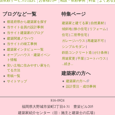
談依頼サービスの流れ
お客様の声
相談・依頼事例
料金
よくある
ブログなど一覧
特集ページ
都道府県から建築家を探す
建築家と建てる家
|
自然素材
|
当サイト会員の設計事例
傾斜地
|
狭小住宅
|
リフォーム
|
当サイト建築家のブログ
住宅
|
二世帯住宅
|
建築関連ノウハウ
ガレージハウス
|
再建築不可
|
当サイトの竣工事例
シンプルモダン
|
建築家インタビュー一覧
鉄筋コンクリート造
|
がけ条例
|
オープンハウス・建築イベン
用途変更
|
平屋
|
コートハウス
|
ト情報
...続き...
安い土地に住みやすい家をた
てる方法
建築家の方へ
寄稿一覧
建築家の方へ
(link is external)
サイトマップ
設計受注・成功事例
816-0924
福岡県大野城市栄町2丁目4-31 豊栄ビル205
建築家紹介センター（旧：施主と建築士の広場）