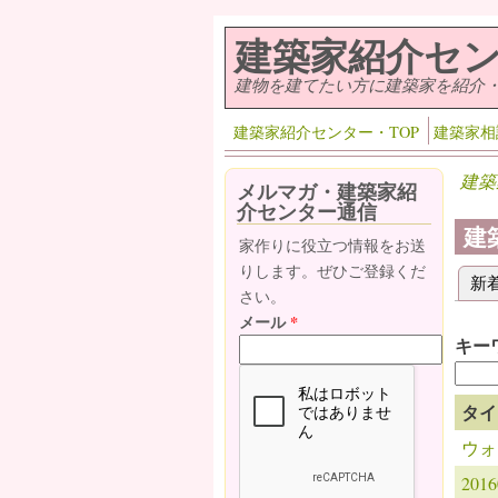
メインコンテンツに移動
建築家紹介セ
建物を建てたい方に建築家を紹介
建築家紹介センター・TOP
建築家相
建築
メルマガ・建築家紹
介センター通信
建
家作りに役立つ情報をお送
りします。ぜひご登録くだ
新
プ
さい。
メール
*
キー
タイ
ウォ
20