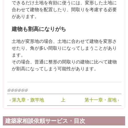
できるだけ土地を有効に使うには、変形した土地に
合わせて建物を配置したり、間取りを考慮する必要
があります。
建物も割高になりがち
土地が変形地の場合、土地に合わせて建物を変形さ
せたり、角が多い間取りになってしまうことがあり
ます。
その場合、普通に整形の間取りの建物に比べて建物
が割高になってしまう可能性があります。
(link is external)
(link is external)
(link is external)
(link is external)
(link is external)
(link is external)
‹ 第九章・旗竿地
上
第十一章・崖地 ›
建築家相談依頼サービス・目次