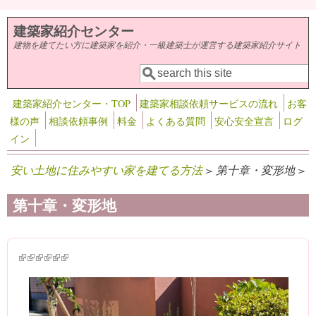
メインコンテンツに移動
建築家紹介センター
建物を建てたい方に建築家を紹介・一級建築士が運営する建築家紹介サイト
検索
検索フォーム
建築家紹介センター・TOP
建築家相談依頼サービスの流れ
お客
様の声
相談依頼事例
料金
よくある質問
安心安全宣言
ログ
イン
安い土地に住みやすい家を建てる方法
> 第十章・変形地 >
第十章・変形地
(link is external)
(link is external)
(link is external)
(link is external)
(link is external)
(link is external)