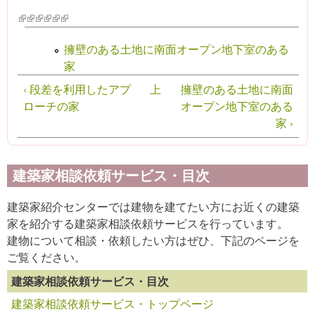
(link is external)
(link is external)
(link is external)
(link is external)
(link is external)
(link is external)
擁壁のある土地に南面オープン地下室のある
家
‹ 段差を利用したアプ
上
擁壁のある土地に南面
ローチの家
オープン地下室のある
家 ›
建築家相談依頼サービス・目次
建築家紹介センターでは建物を建てたい方にお近くの建築
家を紹介する建築家相談依頼サービスを行っています。
建物について相談・依頼したい方はぜひ、下記のページを
ご覧ください。
建築家相談依頼サービス・目次
建築家相談依頼サービス・トップページ