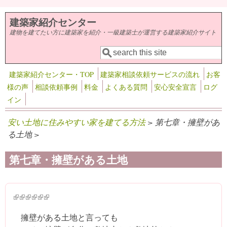
メインコンテンツに移動
建築家紹介センター
建物を建てたい方に建築家を紹介・一級建築士が運営する建築家紹介サイト
検索
検索フォーム
建築家紹介センター・TOP
建築家相談依頼サービスの流れ
お客
様の声
相談依頼事例
料金
よくある質問
安心安全宣言
ログ
イン
安い土地に住みやすい家を建てる方法
> 第七章・擁壁があ
る土地 >
第七章・擁壁がある土地
(link is external)
(link is external)
(link is external)
(link is external)
(link is external)
(link is external)
擁壁がある土地と言っても