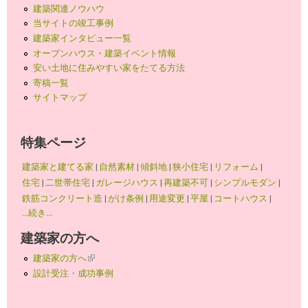
建築関連ノウハウ
当サイトの竣工事例
建築家インタビュー一覧
オープンハウス・建築イベント情報
安い土地に住みやすい家をたてる方法
寄稿一覧
サイトマップ
特集ページ
建築家と建てる家
|
自然素材
|
傾斜地
|
狭小住宅
|
リフォーム
|
住宅
|
二世帯住宅
|
ガレージハウス
|
再建築不可
|
シンプルモダン
|
鉄筋コンクリート造
|
がけ条例
|
用途変更
|
平屋
|
コートハウス
|
...続き...
建築家の方へ
建築家の方へ
(link is external)
設計受注・成功事例