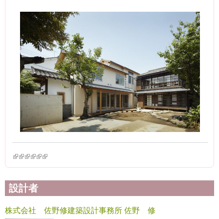
(link is external)
(link is external)
(link is external)
(link is external)
(link is external)
(link is external)
設計者
株式会社 佐野修建築設計事務所 佐野 修