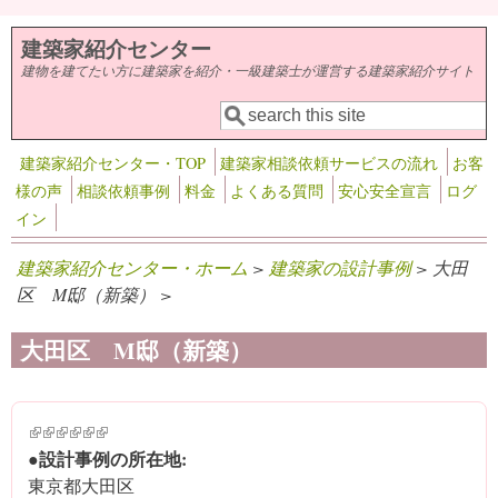
メインコンテンツに移動
建築家紹介センター
建物を建てたい方に建築家を紹介・一級建築士が運営する建築家紹介サイト
検索
検索フォーム
建築家紹介センター・TOP
建築家相談依頼サービスの流れ
お客
様の声
相談依頼事例
料金
よくある質問
安心安全宣言
ログ
イン
建築家紹介センター・ホーム
>
建築家の設計事例
> 大田
区 M邸（新築） >
大田区 M邸（新築）
(link is external)
(link is external)
(link is external)
(link is external)
(link is external)
(link is external)
●設計事例の所在地:
東京都大田区