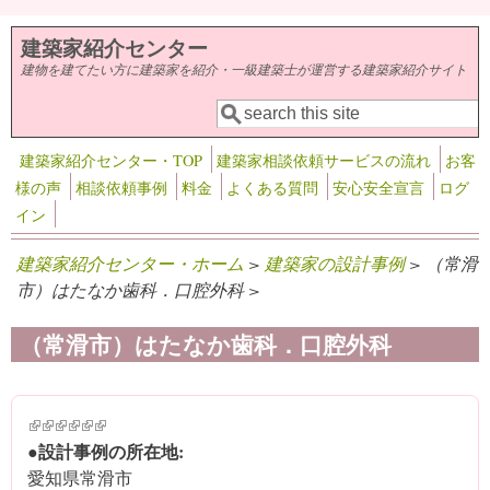
メインコンテンツに移動
建築家紹介センター
建物を建てたい方に建築家を紹介・一級建築士が運営する建築家紹介サイト
検索
検索フォーム
建築家紹介センター・TOP
建築家相談依頼サービスの流れ
お客
様の声
相談依頼事例
料金
よくある質問
安心安全宣言
ログ
イン
建築家紹介センター・ホーム
>
建築家の設計事例
> （常滑
市）はたなか歯科．口腔外科 >
（常滑市）はたなか歯科．口腔外科
(link is external)
(link is external)
(link is external)
(link is external)
(link is external)
(link is external)
●設計事例の所在地:
愛知県常滑市