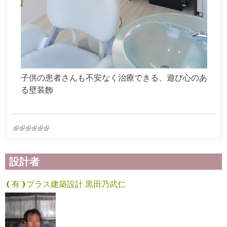
子供の患者さんも不安なく治療できる、遊び心のあ
る壁装飾
(link is external)
(link is external)
(link is external)
(link is external)
(link is external)
(link is external)
設計者
❨有❩プラス建築設計 黒田乃武仁