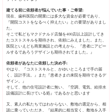
建てる前に依頼者が悩んでいた事・ご希望:
現在、歯科医院の開業には多大な資金が必要であり、
『開院コストをなるべく抑えたい』との要望がありまし
た。
そこで私どもマクドナルド店舗を400店以上設計してき
たコストスキルを期待され、依頼にみえました。また、
医院といえども商業施設との考えから、『患者にアピー
ルするであろうデザインも期待されてました。』
依頼者があなたに依頼した決め手:
やはり、『コストスキルと、かゆいところまで手の届
く、設計手法。』また『患者さまの来院を期待できるデ
ザイン。』
そして、他の住宅設計者に無い、『空調、電気、給排水
設備設計に長けている処』であるかと思います
又、素人の私たちではわからない、敷地の選定から、相
談に乗っていただき、『結果的に相当安く、敷地を入手