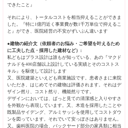
できたこと』
それにより、トータルコストを相当抑えることができま
した。『特に1億円近く事業費が数1千万単位で抑えるこ
と』ができ、医院経営の不安がずいぶん違います
●建物の紹介文（依頼者のお悩み・ご希望を叶えるため
に工夫した点・採用した建材など）:
私どもはプラス設計は誰もが知っている、あの『マクド
ナルドを400店舗以上設計している実績とそのコストス
キル』を駆使して設計します
又、医院建築といえども商業施設です。患者さまに来院
いただき、はじめてその建物は評価されます。それはデ
ザイン然り、コスト然り、機能然りです。
デザインにおいては、ぱっと見ての清潔感と入りやすさ
を外観から表現しています。又、木造を採用したことや
既製品サイデング、アルミサッシを使用してコストダウ
ンを図っています。それでいて安っぽさはありません。
又。歯科医院の場合、バックヤード部分の家具類に相当