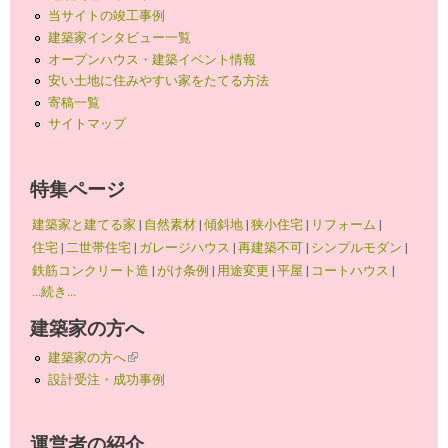
当サイトの竣工事例
建築家インタビュー一覧
オープンハウス・建築イベント情報
安い土地に住みやすい家をたてる方法
寄稿一覧
サイトマップ
特集ページ
建築家と建てる家
|
自然素材
|
傾斜地
|
狭小住宅
|
リフォーム
|
住宅
|
二世帯住宅
|
ガレージハウス
|
再建築不可
|
シンプルモダン
|
鉄筋コンクリート造
|
がけ条例
|
用途変更
|
平屋
|
コートハウス
|
...続き...
建築家の方へ
建築家の方へ
(link is external)
設計受注・成功事例
運営者の紹介