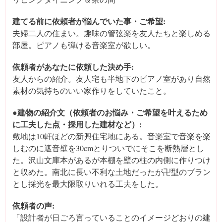
建てる前に依頼者が悩んでいた事・ご希望:
夫婦二人の住まい。趣味の管弦楽を友人たちと楽しめる
部屋。ピアノも弾ける音楽室が欲しい。
依頼者があなたに依頼した決め手:
友人からの紹介。友人宅も半地下のピアノ室があり自然
素材の気持ちのいい家作りをしていたこと。
●建物の紹介文（依頼者のお悩み・ご希望を叶えるため
に工夫した点・採用した建材など）:
敷地は10軒ほどの新興住宅地にある。音楽室で音楽を楽
しむのに遮音壁を30cmとりついでにそこを断熱層とし
た。沢山文庫本があるが本棚を壁の柱の内側に作りつけ
と収めた。南北に長い不利な土地だったが卍型のブラン
とし採光を最大限取りいれる工夫をした。
依頼者の声:
「設計者が日ごろ言っていることのイメージどおりの建