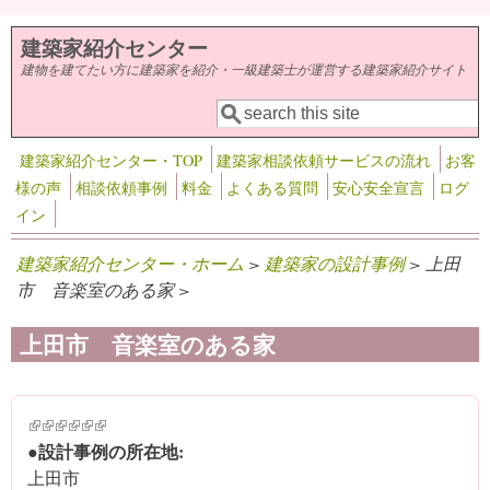
メインコンテンツに移動
建築家紹介センター
建物を建てたい方に建築家を紹介・一級建築士が運営する建築家紹介サイト
検索
検索フォーム
建築家紹介センター・TOP
建築家相談依頼サービスの流れ
お客
様の声
相談依頼事例
料金
よくある質問
安心安全宣言
ログ
イン
建築家紹介センター・ホーム
>
建築家の設計事例
> 上田
市 音楽室のある家 >
上田市 音楽室のある家
(link is external)
(link is external)
(link is external)
(link is external)
(link is external)
(link is external)
●設計事例の所在地:
上田市