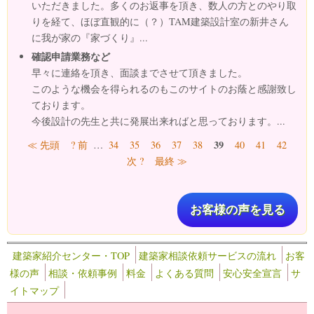
いただきました。多くのお返事を頂き、数人の方とのやり取
りを経て、ほぼ直観的に（？）TAM建築設計室の新井さん
に我が家の『家づくり』...
確認申請業務など
早々に連絡を頂き、面談までさせて頂きました。
このような機会を得られるのもこのサイトのお蔭と感謝致し
ております。
今後設計の先生と共に発展出来ればと思っております。...
ページ
39
≪ 先頭
? 前
…
34
35
36
37
38
40
41
42
次 ?
最終 ≫
お客様の声を見る
建築家紹介センター・TOP
建築家相談依頼サービスの流れ
お客
様の声
相談・依頼事例
料金
よくある質問
安心安全宣言
サ
イトマップ