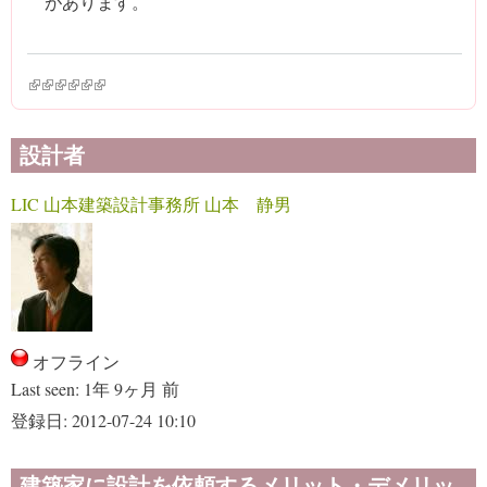
があります。
(link is external)
(link is external)
(link is external)
(link is external)
(link is external)
(link is external)
設計者
LIC 山本建築設計事務所 山本 静男
オフライン
Last seen:
1年 9ヶ月 前
登録日:
2012-07-24 10:10
建築家に設計を依頼するメリット・デメリッ