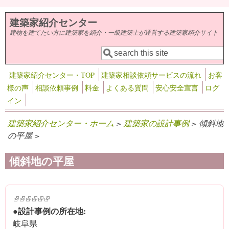
メインコンテンツに移動
建築家紹介センター
建物を建てたい方に建築家を紹介・一級建築士が運営する建築家紹介サイト
検索
検索フォーム
建築家紹介センター・TOP
建築家相談依頼サービスの流れ
お客
様の声
相談依頼事例
料金
よくある質問
安心安全宣言
ログ
イン
建築家紹介センター・ホーム
>
建築家の設計事例
> 傾斜地
の平屋 >
傾斜地の平屋
(link is external)
(link is external)
(link is external)
(link is external)
(link is external)
(link is external)
●設計事例の所在地:
岐阜県