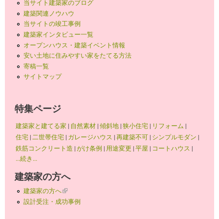
当サイト建築家のブログ
建築関連ノウハウ
当サイトの竣工事例
建築家インタビュー一覧
オープンハウス・建築イベント情報
安い土地に住みやすい家をたてる方法
寄稿一覧
サイトマップ
特集ページ
建築家と建てる家
|
自然素材
|
傾斜地
|
狭小住宅
|
リフォーム
|
住宅
|
二世帯住宅
|
ガレージハウス
|
再建築不可
|
シンプルモダン
|
鉄筋コンクリート造
|
がけ条例
|
用途変更
|
平屋
|
コートハウス
|
...続き...
建築家の方へ
建築家の方へ
(link is external)
設計受注・成功事例