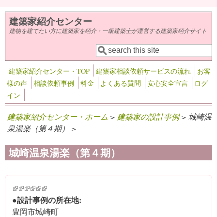
メインコンテンツに移動
建築家紹介センター
建物を建てたい方に建築家を紹介・一級建築士が運営する建築家紹介サイト
検索
検索フォーム
建築家紹介センター・TOP
建築家相談依頼サービスの流れ
お客
様の声
相談依頼事例
料金
よくある質問
安心安全宣言
ログ
イン
建築家紹介センター・ホーム
>
建築家の設計事例
> 城崎温
泉湯楽（第４期） >
城崎温泉湯楽（第４期）
(link is external)
(link is external)
(link is external)
(link is external)
(link is external)
(link is external)
●設計事例の所在地:
豊岡市城崎町