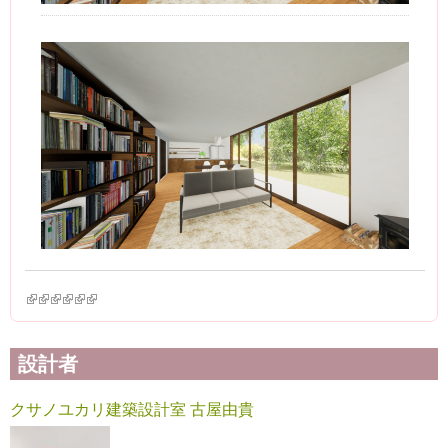
(link is external)
(link is external)
(link is external)
(link is external)
(link is external)
(link is external)
設計者
クサノユカリ建築設計室 古屋由貴