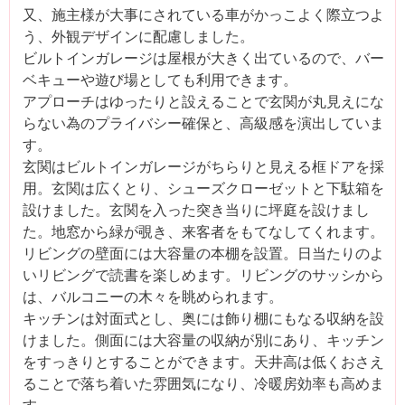
又、施主様が大事にされている車がかっこよく際立つよ
う、外観デザインに配慮しました。
ビルトインガレージは屋根が大きく出ているので、バー
ベキューや遊び場としても利用できます。
アプローチはゆったりと設えることで玄関が丸見えにな
らない為のプライバシー確保と、高級感を演出していま
す。
玄関はビルトインガレージがちらりと見える框ドアを採
用。玄関は広くとり、シューズクローゼットと下駄箱を
設けました。玄関を入った突き当りに坪庭を設けまし
た。地窓から緑が覗き、来客者をもてなしてくれます。
リビングの壁面には大容量の本棚を設置。日当たりのよ
いリビングで読書を楽しめます。リビングのサッシから
は、バルコニーの木々を眺められます。
キッチンは対面式とし、奥には飾り棚にもなる収納を設
けました。側面には大容量の収納が別にあり、キッチン
をすっきりとすることができます。天井高は低くおさえ
ることで落ち着いた雰囲気になり、冷暖房効率も高めま
す。