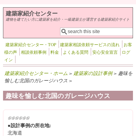
メインコンテンツに移動
建築家紹介センター
建物を建てたい方に建築家を紹介・一級建築士が運営する建築家紹介サイト
検索
検索フォーム
建築家紹介センター・TOP
建築家相談依頼サービスの流れ
お客
様の声
相談依頼事例
料金
よくある質問
安心安全宣言
ログ
イン
建築家紹介センター・ホーム
>
建築家の設計事例
> 趣味を
愉しむ北国のガレージハウス >
趣味を愉しむ北国のガレージハウス
(link is external)
(link is external)
(link is external)
(link is external)
(link is external)
(link is external)
●設計事例の所在地:
北海道