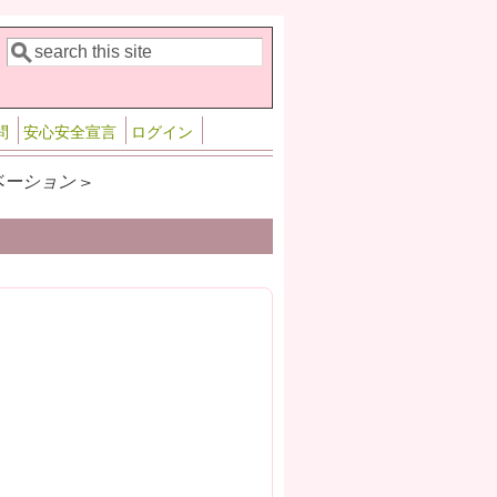
検索
検索フォーム
問
安心安全宣言
ログイン
ーション >