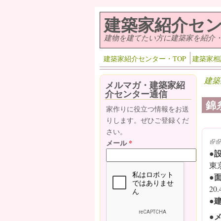
メインコンテンツに移動
建築家紹介セ
建物を建てたい方に建築家を紹介
建築家紹介センター・TOP
建築家相
建築
メルマガ・建築家紹
介センター通信
錦
家作りに役立つ情報をお送
りします。ぜひご登録くだ
さい。
(lin
(l
メール
*
●
東
●
20.
●
●