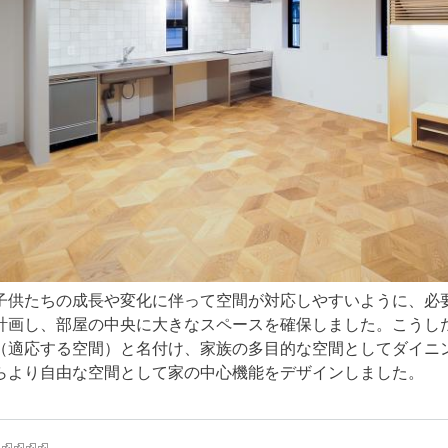
子供たちの成長や変化に伴って空間が対応しやすいように、必
計画し、部屋の中央に大きなスペースを確保しました。こうし
（適応する空間）と名付け、家族の多目的な空間としてダイニ
らより自由な空間として家の中心機能をデザインしました。
k is external)
ink is external)
(link is external)
(link is external)
(link is external)
(link is external)