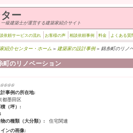
ンター
・一級建築士が運営する建築家紹介サイト
談依頼サービスの流れ
お客様の声
相談依頼事例
料金
よくある質
家紹介センター・ホーム
>
建築家の設計事例
> 錦糸町のリノベ
糸町のリノベーション
k is external)
ink is external)
(link is external)
(link is external)
(link is external)
(link is external)
設計事例の所在地:
京都墨田区
面積（坪）:
4
建物の種類（大分類）:
住宅関連
メインの画像: