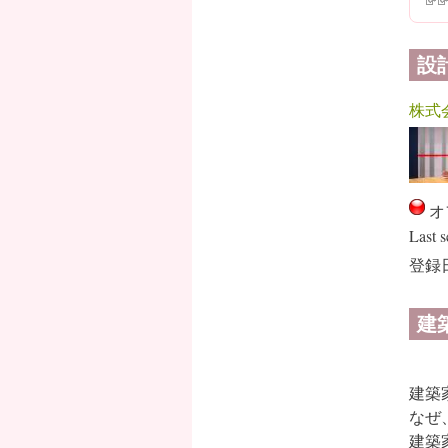
設
株式
オ
Last s
登録日
建
建築
なぜ
建築