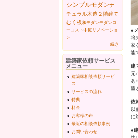
シンプルモダン
ナ
チュラル
木造２階建て
むく板
和モダン
モダン
ロ
●
ーコスト
中庭
リノベーショ
ン
将
続き
家
能
建築家依頼サービス
メニュー
建
元
建築家相談依頼サービ
あ
ス
望
サービスの流れ
特典
依
料金
以
お客様の声
に
最近の相談依頼事例
●
お問い合わせ
幼