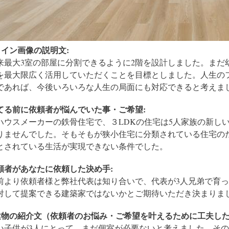
メイン画像の説明文:
来最大3室の部屋に分割できるように2階を設計しました。まだ
を最大限広く活用していただくことを目標としました。人生の
であれば、今後いろいろな人生の局面にも対応できると考えま
てる前に依頼者が悩んでいた事・ご希望:
ハウスメーカーの鉄骨住宅で、３LDKの住宅は5人家族の新し
りませんでした。そもそもが狭小住宅に分類されている住宅の
とされている生活が実現できない条件でした。
頼者があなたに依頼した決め手:
前より依頼者様と弊社代表は知り合いで、代表が3人兄弟で育っ
対して提案できる建築家ではないかとご期待いただき決まりま
建物の紹介文（依頼者のお悩み・ご希望を叶えるために工夫した
い子供が3人にとって、まだ個室が必要ないと考えました。そ