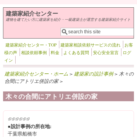
メインコンテンツに移動
建築家紹介センター
建物を建てたい方に建築家を紹介・一級建築士が運営する建築家紹介サイト
検索
検索フォーム
建築家紹介センター・TOP
建築家相談依頼サービスの流れ
お客
様の声
相談依頼事例
料金
よくある質問
安心安全宣言
ログ
イン
建築家紹介センター・ホーム
>
建築家の設計事例
> 木々の
合間にアトリエ併設の家 >
木々の合間にアトリエ併設の家
(link is external)
(link is external)
(link is external)
(link is external)
(link is external)
(link is external)
●設計事例の所在地:
千葉県船橋市