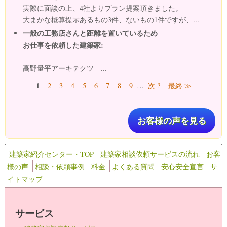
実際に面談の上、4社よりプラン提案頂きました。
大まかな概算提示あるもの3件、ないもの1件ですが、...
一般の工務店さんと距離を置いているため
お仕事を依頼した建築家:
高野量平アーキテクツ ...
ページ
1
2
3
4
5
6
7
8
9
…
次 ?
最終 ≫
お客様の声を見る
建築家紹介センター・TOP
建築家相談依頼サービスの流れ
お客
様の声
相談・依頼事例
料金
よくある質問
安心安全宣言
サ
イトマップ
サービス