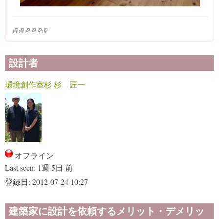
(link is external)
(link is external)
(link is external)
(link is external)
(link is external)
(link is external)
設計者
環境創作室杉 杉 匠一
オフライン
Last seen:
1週 5日 前
登録日:
2012-07-24 10:27
建築家に設計を依頼するメリット・デメリッ