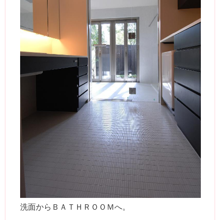
洗面からＢＡＴＨＲＯＯＭへ。