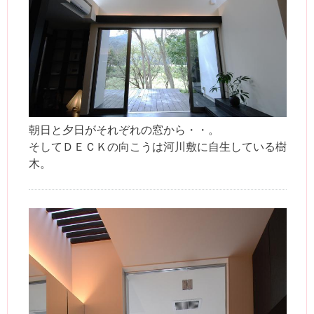
朝日と夕日がそれぞれの窓から・・。
そしてＤＥＣＫの向こうは河川敷に自生している樹
木。