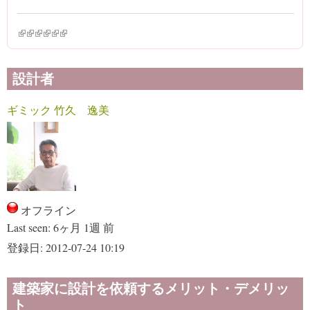
(link is external)
(link is external)
(link is external)
(link is external)
(link is external)
(link is external)
設計者
ギミック 竹久 逸美
オフライン
Last seen:
6ヶ月 1週 前
登録日:
2012-07-24 10:19
建築家に設計を依頼するメリット・デメリッ
ト