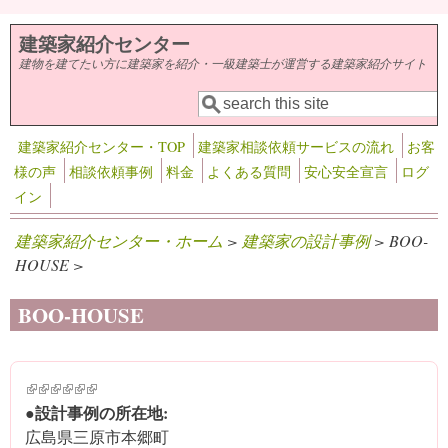
メインコンテンツに移動
建築家紹介センター
建物を建てたい方に建築家を紹介・一級建築士が運営する建築家紹介サイト
検索
検索フォーム
建築家紹介センター・TOP
建築家相談依頼サービスの流れ
お客
様の声
相談依頼事例
料金
よくある質問
安心安全宣言
ログ
イン
建築家紹介センター・ホーム
>
建築家の設計事例
> BOO-
HOUSE >
BOO-HOUSE
(link is external)
(link is external)
(link is external)
(link is external)
(link is external)
(link is external)
●設計事例の所在地:
広島県三原市本郷町