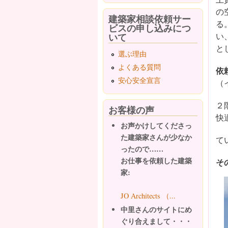
の
建築家相談依頼サー
る
ビスの申し込みにつ
いて
い
と
選ぶ理由
よくある質問
依
安心安全宣言
（
２
お客様の声
快
お声かけしてくださっ
た建築家さんが少なか
て
ったので……
お仕事を依頼した建築
そ
家:
JO Architects （...
中里さんのサイトにめ
ぐり合えまして・・・