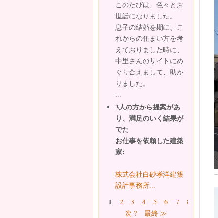
このたびは、色々とお
世話になりました。
息子の結婚を期に、こ
れからの住まい方を考
えておりました時に、
中里さんのサイトにめ
ぐり合えまして、助か
りました。
...
3人の方から提案があ
り、満足のいく結果が
でた
お仕事を依頼した建築
家:
株式会社白砂孝洋建築
設計事務所...
ページ
1
2
3
4
5
6
7
8
9
…
次 ?
最終 ≫