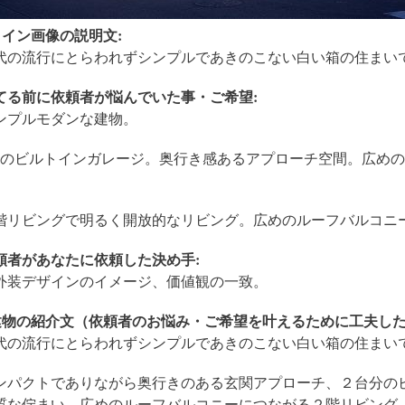
メイン画像の説明文:
代の流行にとらわれずシンプルであきのこない白い箱の住まい
てる前に依頼者が悩んでいた事・ご希望:
ンプルモダンな建物。
台のビルトインガレージ。奥行き感あるアプローチ空間。広め
。
階リビングで明るく開放的なリビング。広めのルーフバルコニ
頼者があなたに依頼した決め手:
外装デザインのイメージ、価値観の一致。
建物の紹介文（依頼者のお悩み・ご希望を叶えるために工夫した
代の流行にとらわれずシンプルであきのこない白い箱の住まい
ンパクトでありながら奥行きのある玄関アプローチ、２台分の
質な佇まい。広めのルーフバルコニーにつながる２階リビング。