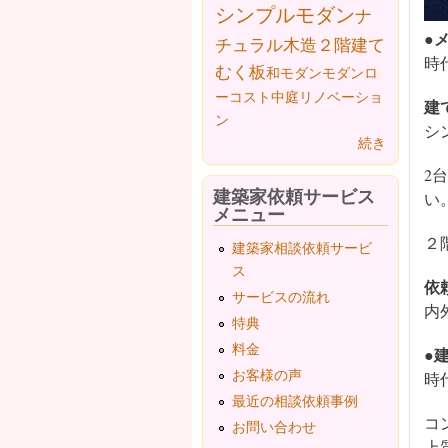
シンプルモダン
ナ
●
チュラル
木造２階建て
時
むく板
和モダン
モダン
ロ
ーコスト
中庭
リノベーショ
建
ン
シ
続き
2
建築家依頼サービス
い
メニュー
２
建築家相談依頼サービ
ス
依
サービスの流れ
内
特典
料金
●
お客様の声
時
最近の相談依頼事例
コ
お問い合わせ
上