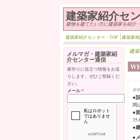
メインコンテンツに移動
建築家紹介セ
建物を建てたい方に建築家を紹介
建築家紹介センター・TOP
建築家相
建築
メルマガ・建築家紹
介センター通信
WH
家作りに役立つ情報をお送
りします。ぜひご登録くだ
さい。
(lin
(l
メール
*
●
岡
●
35
●
●