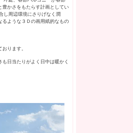
と豊かさをもたらす計画としてい
合し周辺環境にさりげなく潤
なるような３Ｄの画用紙的なもの
。
ております。
冬も日当たりがよく日中は暖かく