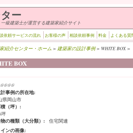
ンター
・一級建築士が運営する建築家紹介サイト
談依頼サービスの流れ
お客様の声
相談依頼事例
料金
よくある質
家紹介センター・ホーム
>
建築家の設計事例
> WHITE BOX >
ITE BOX
k is external)
ink is external)
(link is external)
(link is external)
(link is external)
(link is external)
設計事例の所在地:
山県岡山市
面積（坪）:
.6坪
建物の種類（大分類）:
住宅関連
メインの画像: