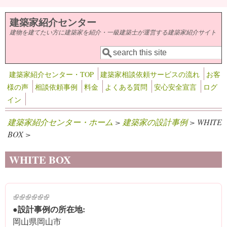
メインコンテンツに移動
建築家紹介センター
建物を建てたい方に建築家を紹介・一級建築士が運営する建築家紹介サイト
検索
検索フォーム
建築家紹介センター・TOP
建築家相談依頼サービスの流れ
お客
様の声
相談依頼事例
料金
よくある質問
安心安全宣言
ログ
イン
建築家紹介センター・ホーム
>
建築家の設計事例
> WHITE
BOX >
WHITE BOX
(link is external)
(link is external)
(link is external)
(link is external)
(link is external)
(link is external)
●設計事例の所在地:
岡山県岡山市