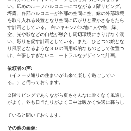
い。広めのルーフバルコニーにつながる２階リビング。
坪庭、各部バルコニーが各部の空間に空、緑の外部環境
を取り入れる装置となり空間に広がりと豊かさをもたら
す計画としている。 白いキャンパス地に人や物、緑、
空、光や影などの自然が融合し周辺環境にさりげなく潤
い、彩りを促す計画としている。また、ひとつの絵とな
り風景となるような３Ｄの画用紙的なものとして位置づ
け、主張しすぎないニュートラルなデザインで計画。
依頼者の声:
（イメージ通りの住まいが出来て楽しく過ごしてい
る。）と伺っております。
２階リビングでありながら夏もそんなに暑くなく風通し
がよく、冬も日当たりがよく日中は暖かく快適に暮らし
ていると聞いております。
その他の画像: