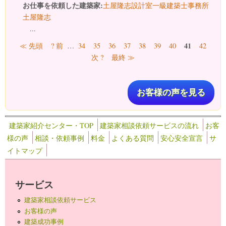
お仕事を依頼した建築家:
土屋隆志設計室一級建築士事務所
土屋隆志
...
ページ
41
≪ 先頭
? 前
…
34
35
36
37
38
39
40
42
次 ?
最終 ≫
お客様の声を見る
建築家紹介センター・TOP
建築家相談依頼サービスの流れ
お客
様の声
相談・依頼事例
料金
よくある質問
安心安全宣言
サ
イトマップ
サービス
建築家相談依頼サービス
お客様の声
建築成功事例