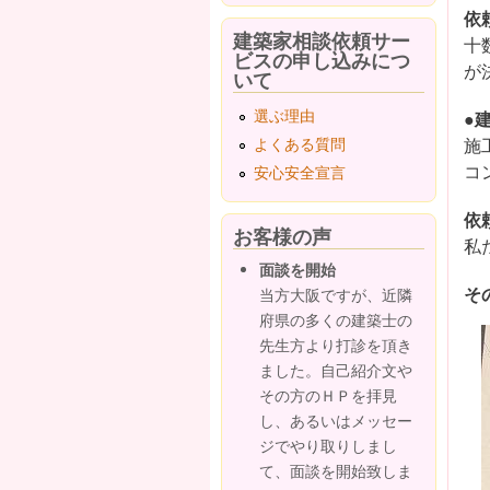
依
建築家相談依頼サー
十
ビスの申し込みにつ
が
いて
選ぶ理由
●
施
よくある質問
コ
安心安全宣言
依
お客様の声
私
面談を開始
そ
当方大阪ですが、近隣
府県の多くの建築士の
先生方より打診を頂き
ました。自己紹介文や
その方のＨＰを拝見
し、あるいはメッセー
ジでやり取りしまし
て、面談を開始致しま