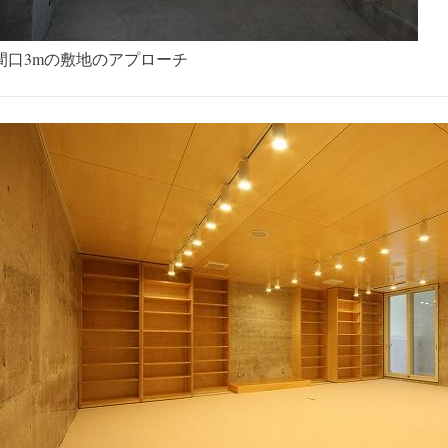
間口3mの敷地のアプローチ
…