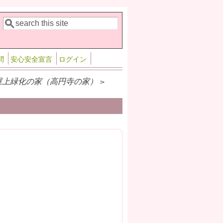
検索
検索フォーム
問
安心安全宣言
ログイン
屋上緑化の家（高円寺の家） >