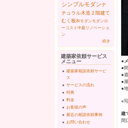
シンプルモダン
ナ
チュラル
木造２階建て
むく板
和モダン
モダン
ロ
ーコスト
中庭
リノベーショ
ン
続き
建築家依頼サービス
●
メニュー
●
建築家相談依頼サービ
●
ス
●
サービスの流れ
●
特典
料金
※
お客様の声
建
最近の相談依頼事例
間
お問い合わせ