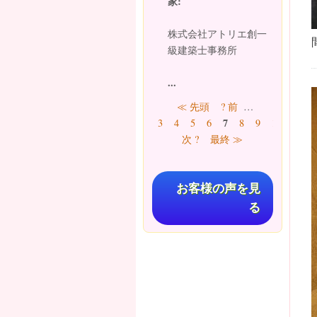
家:
株式会社アトリエ創一
級建築士事務所
...
ページ
≪ 先頭
? 前
…
7
3
4
5
6
8
9
10
11
次 ?
最終 ≫
お客様の声を見
る