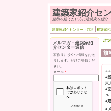
メインコンテンツに移動
建築家紹介セ
建物を建てたい方に建築家を紹介
建築家紹介センター・TOP
建築家相
建築
メルマガ・建築家紹
介センター通信
旗
家作りに役立つ情報をお送
りします。ぜひご登録くだ
さい。
(lin
(l
メール
*
●
東
●
76
●
●