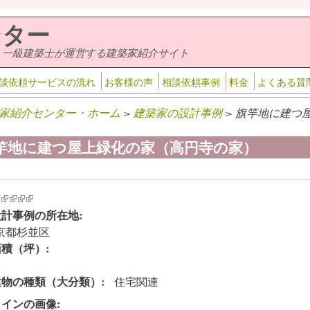
ンター
・一級建築士が運営する建築家紹介サイト
談依頼サービスの流れ
お客様の声
相談依頼事例
料金
よくある質
家紹介センター・ホーム
>
建築家の設計事例
> 旗竿地に建つ
竿地に建つ屋上緑化の家（高円寺の家）
k is external)
ink is external)
(link is external)
(link is external)
(link is external)
(link is external)
設計事例の所在地:
京都杉並区
面積（坪）:
建物の種類（大分類）:
住宅関連
メインの画像: