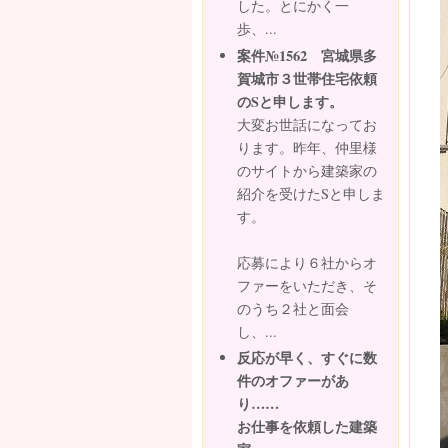
した。とにかく一
歩、...
案件№1562 宮城県多
賀城市３世帯住宅依頼
のSと申します。
大変お世話になってお
ります。昨年、仲里様
のサイトから建築家の
紹介を受けたSと申しま
す。
応募により６社からオ
ファーをいただき、そ
のうち２社と面会
し、...
反応が早く、すぐに数
件のオファーがあ
り……
お仕事を依頼した建築