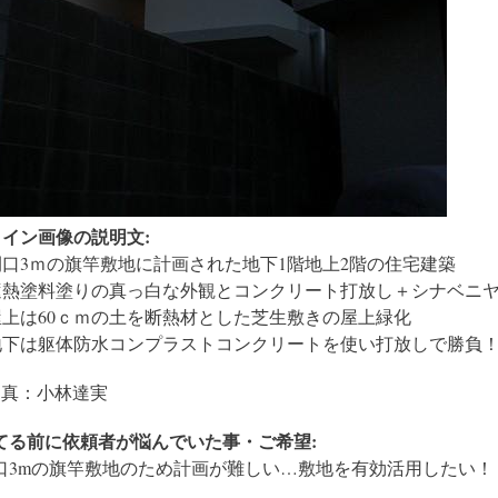
メイン画像の説明文:
間口3ｍの旗竿敷地に計画された地下1階地上2階の住宅建築
遮熱塗料塗りの真っ白な外観とコンクリート打放し＋シナベニ
屋上は60ｃｍの土を断熱材とした芝生敷きの屋上緑化
地下は躯体防水コンプラストコンクリートを使い打放しで勝負
写真：小林達実
てる前に依頼者が悩んでいた事・ご希望:
口3mの旗竿敷地のため計画が難しい…敷地を有効活用したい！