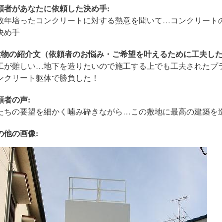
頼者があなたに依頼した決め手:
数年培ったコンクリートに対する熱意を聞いて…コンクリート
決め手
建物の紹介文（依頼者のお悩み・ご希望を叶えるために工夫した
工が難しい…地下を造りたいので施工する上でも工夫されたプ
ンクリート躯体で勝負した！
頼者の声:
たちの要望を細かく噛み砕きながら…この敷地に最高の建築を
の他の画像: