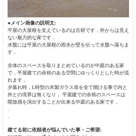
●メイン画像の説明文:
平屋の大屋根を支えているのは古材です．外からは見え
ない魅力的な家です．
水盤には平屋の大屋根の雨水が壁を伝って水盤へ落ちま
す．
全体のスペースを取りまとめているのが中庭のある家
で，平屋建ての余裕のある空間にゆっくりとした時が流
れます．
夕暮れ時，L時型の木製ガラス扉を全て開ける事で内と
外との境界は無くなり， 平屋建での余裕のスペースは
開放感を演出することが出来る中庭のある家です．
.
.
建てる前に依頼者が悩んでいた事・ご希望: