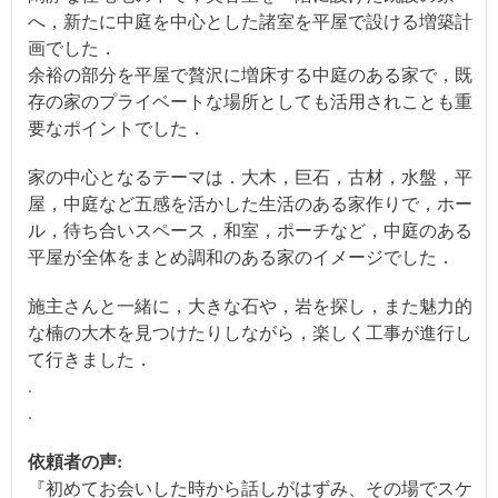
へ，新たに中庭を中心とした諸室を平屋で設ける増築計
画でした．
余裕の部分を平屋で贅沢に増床する中庭のある家で，既
存の家のプライベートな場所としても活用されことも重
要なポイントでした．
家の中心となるテーマは．大木，巨石，古材，水盤，平
屋，中庭など五感を活かした生活のある家作りで，ホー
ル，待ち合いスペース，和室，ポーチなど，中庭のある
平屋が全体をまとめ調和のある家のイメージでした．
施主さんと一緒に，大きな石や，岩を探し，また魅力的
な楠の大木を見つけたりしながら，楽しく工事が進行し
て行きました．
.
.
依頼者の声:
『初めてお会いした時から話しがはずみ、その場でスケ