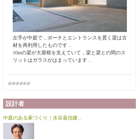
左手が中庭で，ポーチとエントランスを貫く梁は古
材を再利用したものです．
10mの梁が大屋根を支えていて，梁と梁との間のス
リットはガラスがはまっています．
(link is external)
(link is external)
(link is external)
(link is external)
(link is external)
(link is external)
設計者
中庭のある家づくり｜水谷嘉信建...