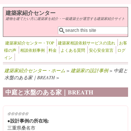
メインコンテンツに移動
建築家紹介センター
建物を建てたい方に建築家を紹介・一級建築士が運営する建築家紹介サイト
検索
検索フォーム
建築家紹介センター・TOP
建築家相談依頼サービスの流れ
お客
様の声
相談依頼事例
料金
よくある質問
安心安全宣言
ログ
イン
建築家紹介センター・ホーム
>
建築家の設計事例
> 中庭と
水盤のある家｜BREATH >
中庭と水盤のある家｜BREATH
(link is external)
(link is external)
(link is external)
(link is external)
(link is external)
(link is external)
●設計事例の所在地:
三重県桑名市