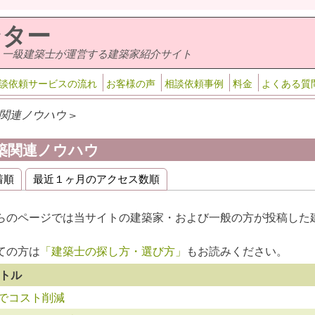
ンター
・一級建築士が運営する建築家紹介サイト
談依頼サービスの流れ
お客様の声
相談依頼事例
料金
よくある質
関連ノウハウ >
築関連ノウハウ
着順
最近１ヶ月のアクセス数順
ライマリータブ
らのページでは当サイトの建築家・および一般の方が投稿した
。
ての方は
「建築士の探し方・選び方」
もお読みください。
トル
Yでコスト削減