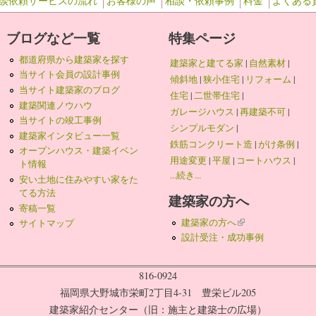
談依頼サービスの流れ
お客様の声
相談・依頼事例
料金
よくある
ブログなど一覧
特集ページ
都道府県から建築家を探す
建築家と建てる家
|
自然素材
|
当サイト会員の設計事例
傾斜地
|
狭小住宅
|
リフォーム
|
当サイト建築家のブログ
住宅
|
二世帯住宅
|
建築関連ノウハウ
ガレージハウス
|
再建築不可
|
当サイトの竣工事例
シンプルモダン
|
建築家インタビュー一覧
鉄筋コンクリート造
|
がけ条例
|
オープンハウス・建築イベン
用途変更
|
平屋
|
コートハウス
|
ト情報
...続き...
安い土地に住みやすい家をた
てる方法
建築家の方へ
寄稿一覧
建築家の方へ
(link is external)
サイトマップ
設計受注・成功事例
816-0924
福岡県大野城市栄町2丁目4-31 豊栄ビル205
建築家紹介センター（旧：施主と建築士の広場）