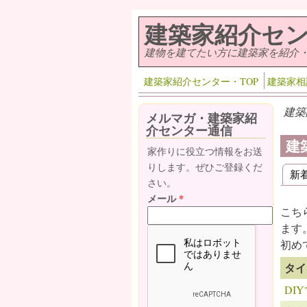
メインコンテンツに移動
建築家紹介セ
建物を建てたい方に建築家を紹介
建築家紹介センター・TOP
建築家相
建築
メルマガ・建築家紹
介センター通信
建
家作りに役立つ情報をお送
りします。ぜひご登録くだ
新
プ
さい。
メール
*
こち
ます
初め
タイ
DI