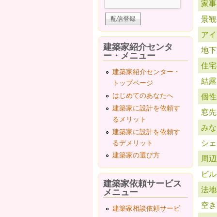
家事
景観
アイ
建築家紹介センタ
地下
ー・メニュー
住宅
建築家紹介センター・
結露
トップページ
はじめてのあなたへ
個性
建築家に設計を依頼す
窓先
るメリット
みな
建築家に設計を依頼す
シェ
るデメリット
建築家の選び方
周辺
ビル
建築家依頼サービス
法地
メニュー
空き
建築家相談依頼サービ