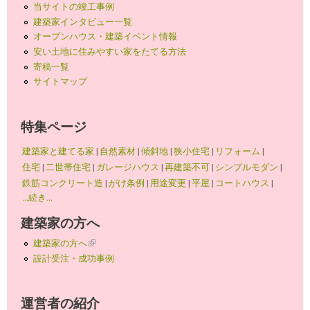
当サイトの竣工事例
建築家インタビュー一覧
オープンハウス・建築イベント情報
安い土地に住みやすい家をたてる方法
寄稿一覧
サイトマップ
特集ページ
建築家と建てる家
|
自然素材
|
傾斜地
|
狭小住宅
|
リフォーム
|
住宅
|
二世帯住宅
|
ガレージハウス
|
再建築不可
|
シンプルモダン
|
鉄筋コンクリート造
|
がけ条例
|
用途変更
|
平屋
|
コートハウス
|
...続き...
建築家の方へ
建築家の方へ
(link is external)
設計受注・成功事例
運営者の紹介