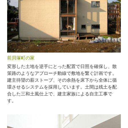
前貝塚町の家
変形した土地を逆手にとった配置で日照を確保し、散
策路のようなアプローチ動線で敷地を繋ぐ計画です。
建主待望の薪ストーブ、その余熱を床下から全体に循
環させるシステムを採用しています。土間は残土を配
合した三和土風仕上で、建主家族による自主工事で
す。