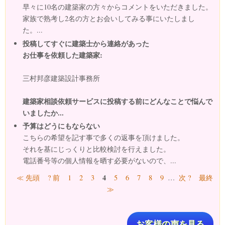
早々に10名の建築家の方々からコメントをいただきました。
家族で熟考し2名の方とお会いしてみる事にいたしまし
た。...
投稿してすぐに建築士から連絡があった
お仕事を依頼した建築家:
三村邦彦建築設計事務所
建築家相談依頼サービスに投稿する前にどんなことで悩んで
いましたか...
予算はどうにもならない
こちらの希望を記す事で多くの返事を頂けました。
それを基にじっくりと比較検討を行えました。
電話番号等の個人情報を晒す必要がないので、...
ページ
4
≪ 先頭
? 前
1
2
3
5
6
7
8
9
…
次 ?
最終
≫
お客様の声を見る