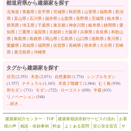
都道府県から建築家を探す
北海道
|
青森県
|
岩手県
|
宮城県
|
秋田県
|
山形県
|
福島県
|
新潟
県
|
富山県
|
石川県
|
福井県
|
山梨県
|
長野県
|
茨城県
|
栃木県
|
群馬県
|
埼玉県
|
千葉県
|
東京都
|
神奈川県
|
岐阜県
|
静岡県
|
愛
知県
|
三重県
|
滋賀県
|
京都府
|
大阪府
|
兵庫県
|
奈良県
|
和歌山
県
|
鳥取県
|
島根県
|
岡山県
|
広島県
|
山口県
|
徳島県
|
香川県
|
愛媛県
|
高知県
|
福岡県
|
佐賀県
|
長崎県
|
熊本県
|
大分県
|
宮崎
県
|
鹿児島県
|
沖縄県
タグから建築家を探す
住宅
(2,355)
木造
(2,071)
自然素材
(1,774)
シンプルモダン
(1,557)
ナチュラル
(1,163)
木造２階建て
(1,064)
むく板
(930)
和モダン
(731)
モダン
(722)
ローコスト
(650)
中庭
(633)
リノベーション
(548)
...続き...
建築家紹介センター・TOP
建築家相談依頼サービスの流れ
お客
様の声
相談・依頼事例
料金
よくある質問
安心安全宣言
サ