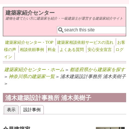
メインコンテンツに移動
建築家紹介センター
建物を建てたい方に建築家を紹介・一級建築士が運営する建築家紹介サイト
検索
検索フォーム
建築家紹介センター・TOP
建築家相談依頼サービスの流れ
お客
様の声
相談依頼事例
料金
よくある質問
安心安全宣言
ログ
イン
建築家紹介センター・ホーム
>
都道府県から建築家を探す
>
神奈川県の建築家一覧
> 浦木建築設計事務所 浦木美樹子
>
浦木建築設計事務所 浦木美樹子
表示
(アクティブなタブ)
設計事例
プライマリータブ
会員建築家