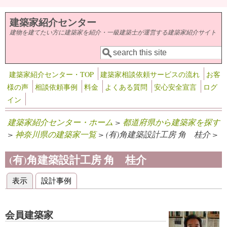
メインコンテンツに移動
建築家紹介センター
建物を建てたい方に建築家を紹介・一級建築士が運営する建築家紹介サイト
検索
検索フォーム
建築家紹介センター・TOP
建築家相談依頼サービスの流れ
お客
様の声
相談依頼事例
料金
よくある質問
安心安全宣言
ログ
イン
建築家紹介センター・ホーム
>
都道府県から建築家を探す
>
神奈川県の建築家一覧
> (有)角建築設計工房 角 桂介 >
(有)角建築設計工房 角 桂介
表示
(アクティブなタブ)
設計事例
プライマリータブ
会員建築家