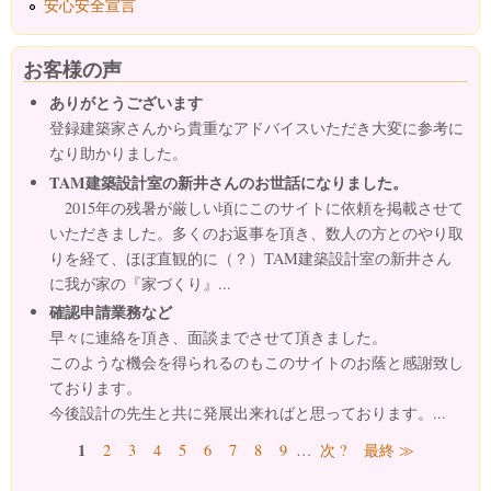
安心安全宣言
お客様の声
ありがとうございます
登録建築家さんから貴重なアドバイスいただき大変に参考に
なり助かりました。
TAM建築設計室の新井さんのお世話になりました。
2015年の残暑が厳しい頃にこのサイトに依頼を掲載させて
いただきました。多くのお返事を頂き、数人の方とのやり取
りを経て、ほぼ直観的に（？）TAM建築設計室の新井さん
に我が家の『家づくり』...
確認申請業務など
早々に連絡を頂き、面談までさせて頂きました。
このような機会を得られるのもこのサイトのお蔭と感謝致し
ております。
今後設計の先生と共に発展出来ればと思っております。...
ページ
1
2
3
4
5
6
7
8
9
…
次 ?
最終 ≫