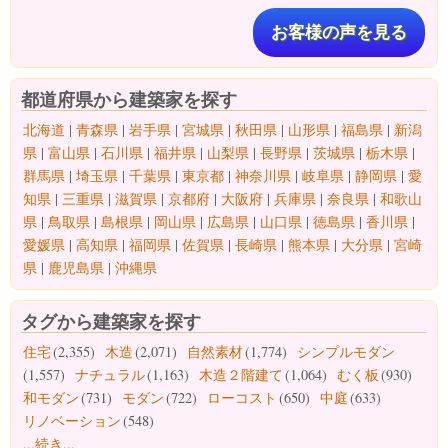
お客様の声を見る
都道府県から建築家を探す
北海道
|
青森県
|
岩手県
|
宮城県
|
秋田県
|
山形県
|
福島県
|
新潟
県
|
富山県
|
石川県
|
福井県
|
山梨県
|
長野県
|
茨城県
|
栃木県
|
群馬県
|
埼玉県
|
千葉県
|
東京都
|
神奈川県
|
岐阜県
|
静岡県
|
愛
知県
|
三重県
|
滋賀県
|
京都府
|
大阪府
|
兵庫県
|
奈良県
|
和歌山
県
|
鳥取県
|
島根県
|
岡山県
|
広島県
|
山口県
|
徳島県
|
香川県
|
愛媛県
|
高知県
|
福岡県
|
佐賀県
|
長崎県
|
熊本県
|
大分県
|
宮崎
県
|
鹿児島県
|
沖縄県
タグから建築家を探す
住宅
(2,355)
木造
(2,071)
自然素材
(1,774)
シンプルモダン
(1,557)
ナチュラル
(1,163)
木造２階建て
(1,064)
むく板
(930)
和モダン
(731)
モダン
(722)
ローコスト
(650)
中庭
(633)
リノベーション
(548)
...続き...