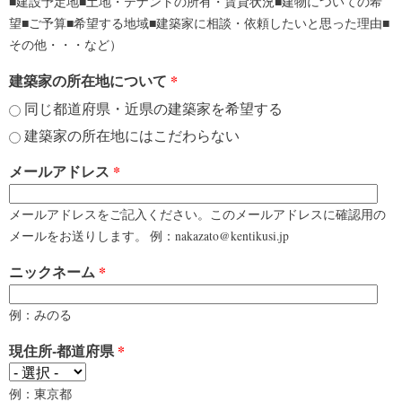
■建設予定地■土地・テナントの所有・賃貸状況■建物についての希
望■ご予算■希望する地域■建築家に相談・依頼したいと思った理由■
その他・・・など）
建築家の所在地について
*
同じ都道府県・近県の建築家を希望する
建築家の所在地にはこだわらない
メールアドレス
*
メールアドレスをご記入ください。このメールアドレスに確認用の
メールをお送りします。 例：nakazato@kentikusi.jp
ニックネーム
*
例：みのる
現住所-都道府県
*
例：東京都