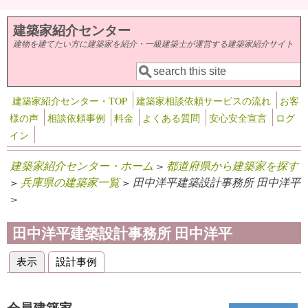
メインコンテンツに移動
建築家紹介センター
建物を建てたい方に建築家を紹介・一級建築士が運営する建築家紹介サイト
検索
検索フォーム
建築家紹介センター・TOP
建築家相談依頼サービスの流れ
お客
様の声
相談依頼事例
料金
よくある質問
安心安全宣言
ログ
イン
建築家紹介センター・ホーム
>
都道府県から建築家を探す
>
兵庫県の建築家一覧
> 田中洋平建築設計事務所 田中洋平
>
田中洋平建築設計事務所 田中洋平
表示
(アクティブなタブ)
設計事例
プライマリータブ
会員建築家