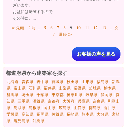
ざいます。
お盆には帰省するので
その時に、...
ページ
9
≪ 先頭
? 前
…
5
6
7
8
10
11
12
13
…
次
?
最終 ≫
お客様の声を見る
都道府県から建築家を探す
北海道
|
青森県
|
岩手県
|
宮城県
|
秋田県
|
山形県
|
福島県
|
新潟
県
|
富山県
|
石川県
|
福井県
|
山梨県
|
長野県
|
茨城県
|
栃木県
|
群馬県
|
埼玉県
|
千葉県
|
東京都
|
神奈川県
|
岐阜県
|
静岡県
|
愛
知県
|
三重県
|
滋賀県
|
京都府
|
大阪府
|
兵庫県
|
奈良県
|
和歌山
県
|
鳥取県
|
島根県
|
岡山県
|
広島県
|
山口県
|
徳島県
|
香川県
|
愛媛県
|
高知県
|
福岡県
|
佐賀県
|
長崎県
|
熊本県
|
大分県
|
宮崎
県
|
鹿児島県
|
沖縄県