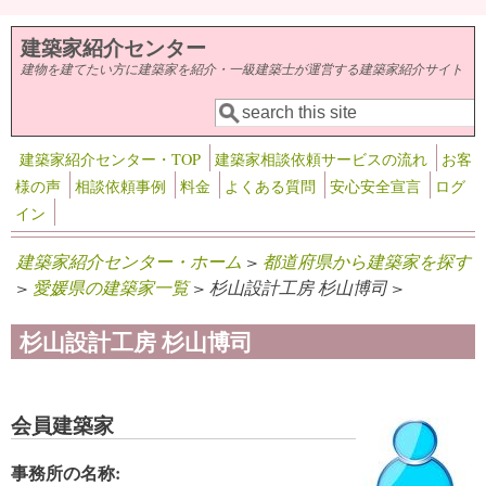
メインコンテンツに移動
建築家紹介センター
建物を建てたい方に建築家を紹介・一級建築士が運営する建築家紹介サイト
検索
検索フォーム
建築家紹介センター・TOP
建築家相談依頼サービスの流れ
お客
様の声
相談依頼事例
料金
よくある質問
安心安全宣言
ログ
イン
建築家紹介センター・ホーム
>
都道府県から建築家を探す
>
愛媛県の建築家一覧
> 杉山設計工房 杉山博司 >
杉山設計工房 杉山博司
会員建築家
事務所の名称: