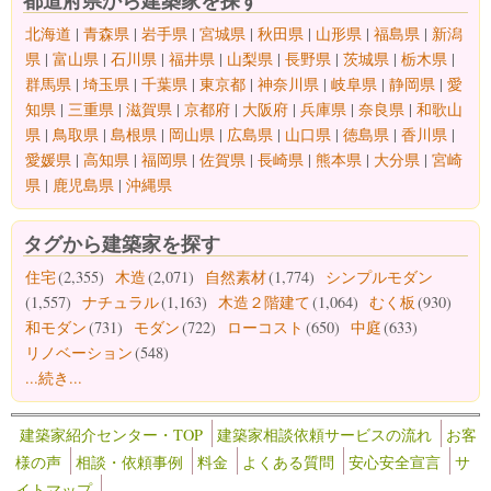
北海道
|
青森県
|
岩手県
|
宮城県
|
秋田県
|
山形県
|
福島県
|
新潟
県
|
富山県
|
石川県
|
福井県
|
山梨県
|
長野県
|
茨城県
|
栃木県
|
群馬県
|
埼玉県
|
千葉県
|
東京都
|
神奈川県
|
岐阜県
|
静岡県
|
愛
知県
|
三重県
|
滋賀県
|
京都府
|
大阪府
|
兵庫県
|
奈良県
|
和歌山
県
|
鳥取県
|
島根県
|
岡山県
|
広島県
|
山口県
|
徳島県
|
香川県
|
愛媛県
|
高知県
|
福岡県
|
佐賀県
|
長崎県
|
熊本県
|
大分県
|
宮崎
県
|
鹿児島県
|
沖縄県
タグから建築家を探す
住宅
(2,355)
木造
(2,071)
自然素材
(1,774)
シンプルモダン
(1,557)
ナチュラル
(1,163)
木造２階建て
(1,064)
むく板
(930)
和モダン
(731)
モダン
(722)
ローコスト
(650)
中庭
(633)
リノベーション
(548)
...続き...
建築家紹介センター・TOP
建築家相談依頼サービスの流れ
お客
様の声
相談・依頼事例
料金
よくある質問
安心安全宣言
サ
イトマップ