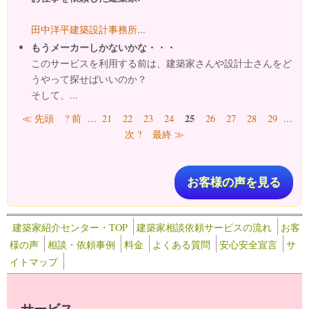
田中洋平建築設計事務所
...
もうメーカーしかないかな・・・
このサービスを利用する前は、建築家さんや設計士さんをど
うやって探せばいいのか？
そして、...
ページ
25
≪ 先頭
? 前
…
21
22
23
24
26
27
28
29
…
次 ?
最終 ≫
お客様の声を見る
建築家紹介センター・TOP
建築家相談依頼サービスの流れ
お客
様の声
相談・依頼事例
料金
よくある質問
安心安全宣言
サ
イトマップ
サービス