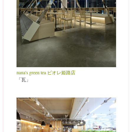
nana's green tea ピオレ姫路店
「瓦」