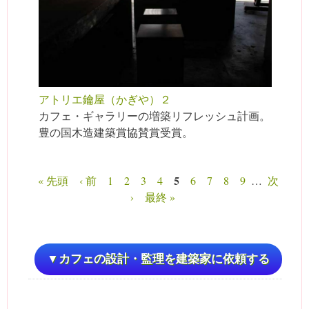
アトリエ鑰屋（かぎや）２
カフェ・ギャラリーの増築リフレッシュ計画。
豊の国木造建築賞協賛賞受賞。
5
« 先頭
‹ 前
1
2
3
4
6
7
8
9
…
次
ページ
›
最終 »
▼カフェの設計・監理を建築家に依頼する