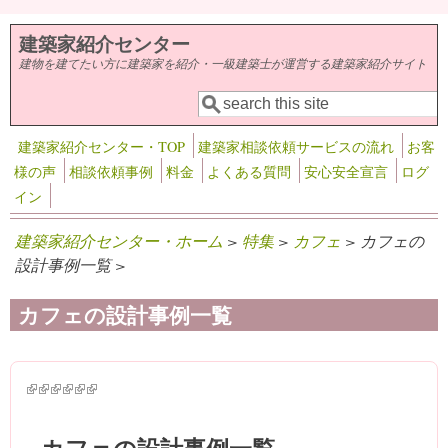
メインコンテンツに移動
建築家紹介センター
建物を建てたい方に建築家を紹介・一級建築士が運営する建築家紹介サイト
検索
検索フォーム
建築家紹介センター・TOP
建築家相談依頼サービスの流れ
お客
様の声
相談依頼事例
料金
よくある質問
安心安全宣言
ログ
イン
建築家紹介センター・ホーム
>
特集
>
カフェ
> カフェの
設計事例一覧 >
カフェの設計事例一覧
(link is external)
(link is external)
(link is external)
(link is external)
(link is external)
(link is external)