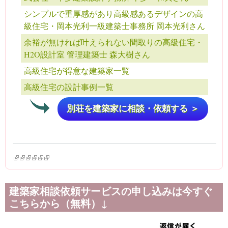
シンプルで重厚感があり高級感あるデザインの高
級住宅・岡本光利一級建築士事務所 岡本光利さん
余裕が無ければ叶えられない間取りの高級住宅・
H2O設計室 管理建築士 森大樹さん
高級住宅が得意な建築家一覧
高級住宅の設計事例一覧
別荘を建築家に相談・依頼する ＞
(link is external)
(link is external)
(link is external)
(link is external)
(link is external)
(link is external)
建築家相談依頼サービスの申し込みは今すぐ
こちらから（無料）↓