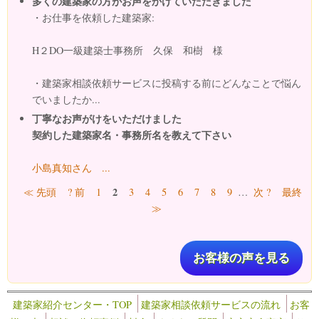
多くの建築家の方がお声をかけていただきました
・お仕事を依頼した建築家:
H２DO一級建築士事務所 久保 和樹 様
・建築家相談依頼サービスに投稿する前にどんなことで悩ん
でいましたか...
丁寧なお声がけをいただけました
契約した建築家名・事務所名を教えて下さい
小島真知さん ...
ページ
2
≪ 先頭
? 前
1
3
4
5
6
7
8
9
…
次 ?
最終
≫
お客様の声を見る
建築家紹介センター・TOP
建築家相談依頼サービスの流れ
お客