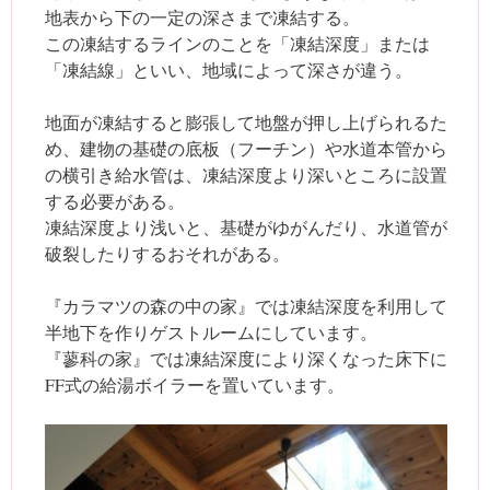
地表から下の一定の深さまで凍結する。
この凍結するラインのことを「凍結深度」または
「凍結線」といい、地域によって深さが違う。
地面が凍結すると膨張して地盤が押し上げられるた
め、建物の基礎の底板（フーチン）や水道本管から
の横引き給水管は、凍結深度より深いところに設置
する必要がある。
凍結深度より浅いと、基礎がゆがんだり、水道管が
破裂したりするおそれがある。
『カラマツの森の中の家』では凍結深度を利用して
半地下を作りゲストルームにしています。
『蓼科の家』では凍結深度により深くなった床下に
FF式の給湯ボイラーを置いています。