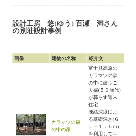
設計工房 悠(ゆう) 百瀬 満さん
の別荘設計事例
画像
建物の名称
紹介文
富士見高原の
カラマツの森
の中に建つご
夫婦(５０歳代)
が暮らす週末
住宅
凍結深度によ
る基礎深さ(Ｇ
カラマツの森
Ｌ－１．５ｍ)
の中の家
を利用して半