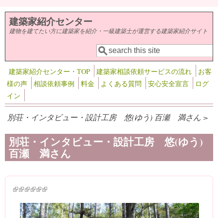
メインコンテンツに移動
建築家紹介センター
建物を建てたい方に建築家を紹介・一級建築士が運営する建築家紹介サイト
検索
検索フォーム
建築家紹介センター・TOP
建築家相談依頼サービスの流れ
お客
様の声
相談依頼事例
料金
よくある質問
安心安全宣言
ログ
イン
別荘・インタビュー・設計工房 悠(ゆう) 百瀬 満さん >
別荘・インタビュー・設計工房 悠(ゆう)
百瀬 満さん
(link is external)
(link is external)
(link is external)
(link is external)
(link is external)
(link is external)