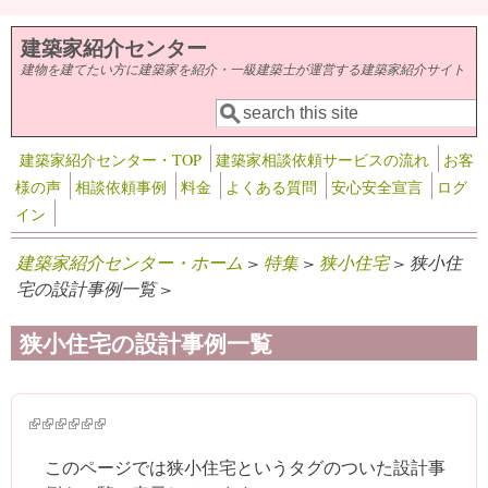
メインコンテンツに移動
建築家紹介センター
建物を建てたい方に建築家を紹介・一級建築士が運営する建築家紹介サイト
検索
検索フォーム
建築家紹介センター・TOP
建築家相談依頼サービスの流れ
お客
様の声
相談依頼事例
料金
よくある質問
安心安全宣言
ログ
イン
建築家紹介センター・ホーム
>
特集
>
狭小住宅
> 狭小住
宅の設計事例一覧 >
狭小住宅の設計事例一覧
(link is external)
(link is external)
(link is external)
(link is external)
(link is external)
(link is external)
このページでは狭小住宅というタグのついた設計事