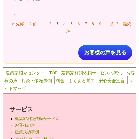
...
ページ
3
≪ 先頭
? 前
1
2
4
5
6
7
8
9
…
次 ?
最終
≫
お客様の声を見る
建築家紹介センター・TOP
建築家相談依頼サービスの流れ
お客
様の声
相談・依頼事例
料金
よくある質問
安心安全宣言
サ
イトマップ
サービス
建築家相談依頼サービス
お客様の声
建築成功事例
成約お祝いプレゼント