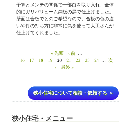
予算とメンテの関係で一部白を取り入れ、全体
的にガリバリューム鋼板の黒で仕上げました。
壁面は合板でとのご希望なので、合板の色の違
いや釘の打ち方に非常に気を使って大工さんが
仕上げてくれました。
« 先頭
‹ 前
…
ページ
20
16
17
18
19
21
22
23
24
…
次
›
最終 »
狭小住宅について相談・依頼する ＞
狭小住宅・メニュー