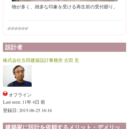
物が多く、雑多な印象を受ける再生前の受付廻り。
(link is external)
(link is external)
(link is external)
(link is external)
(link is external)
(link is external)
設計者
株式会社古田建築設計事務所 古田 充
オフライン
Last seen:
11年 4日 前
登録日:
2015-06-25 16:16
建築家に設計を依頼するメリット・デメリッ