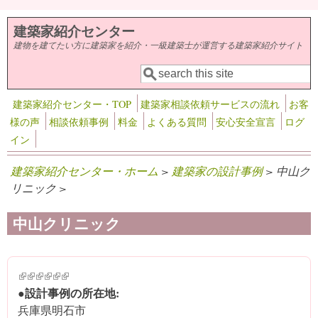
メインコンテンツに移動
建築家紹介センター
建物を建てたい方に建築家を紹介・一級建築士が運営する建築家紹介サイト
検索
検索フォーム
建築家紹介センター・TOP
建築家相談依頼サービスの流れ
お客
様の声
相談依頼事例
料金
よくある質問
安心安全宣言
ログ
イン
建築家紹介センター・ホーム
>
建築家の設計事例
> 中山ク
リニック >
中山クリニック
(link is external)
(link is external)
(link is external)
(link is external)
(link is external)
(link is external)
●設計事例の所在地:
兵庫県明石市