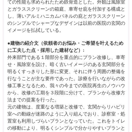
ての性能も求められたため鉄骨造とした。外観は風除室
とガラススクリーンの箱庭、車寄せ庇を付加する構成と
し、薄いアルミハニカムパネルの庇とガラススクリーン
のシンプルでシャープなデザインは以前の医院の玄関の
イメージを払拭している。
●建物の紹介文（依頼者のお悩み・ご希望を叶えるため
に工夫した点・採用した建材など）:
外来部門である１階部分を重点的にプラン改修し、車寄
せ・風除室を設け、暗く古いイメージのある玄関部分を
明るくすっきりした形に変更、それに伴う周囲の整備を
行なうことが主な要件であった。診療を行いながらの改
修工事となるため、我々の今までの医院再生のノウハウ
から、改修の工期を３段階に分けて、プランから改修方
法までの提案を行った。
元の建物は、度重なる増築と改修で、玄関からリハビリ
室への動線が迷路のように入り組んでおり、診察室・処
置室も利用しづらいプランとなっていた。これをトイレ
の移動により、明るくシンプルで分かりやすいプランと