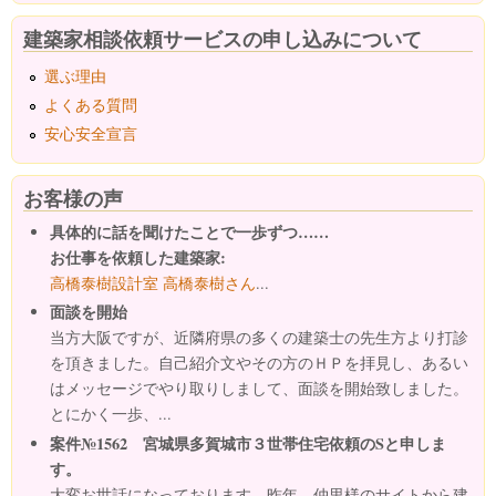
建築家相談依頼サービスの申し込みについて
選ぶ理由
よくある質問
安心安全宣言
お客様の声
具体的に話を聞けたことで一歩ずつ……
お仕事を依頼した建築家:
高橋泰樹設計室 高橋泰樹さん
...
面談を開始
当方大阪ですが、近隣府県の多くの建築士の先生方より打診
を頂きました。自己紹介文やその方のＨＰを拝見し、あるい
はメッセージでやり取りしまして、面談を開始致しました。
とにかく一歩、...
案件№1562 宮城県多賀城市３世帯住宅依頼のSと申しま
す。
大変お世話になっております。昨年、仲里様のサイトから建