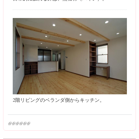
2階リビングのベランダ側からキッチン。
(link is external)
(link is external)
(link is external)
(link is external)
(link is external)
(link is external)