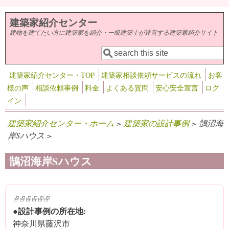
メインコンテンツに移動
建築家紹介センター
建物を建てたい方に建築家を紹介・一級建築士が運営する建築家紹介サイト
検索
検索フォーム
建築家紹介センター・TOP
建築家相談依頼サービスの流れ
お客
様の声
相談依頼事例
料金
よくある質問
安心安全宣言
ログ
イン
建築家紹介センター・ホーム
>
建築家の設計事例
> 鵠沼海
岸Sハウス >
鵠沼海岸Sハウス
(link is external)
(link is external)
(link is external)
(link is external)
(link is external)
(link is external)
●設計事例の所在地:
神奈川県藤沢市