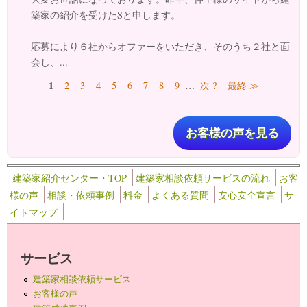
築家の紹介を受けたSと申します。
応募により６社からオファーをいただき、そのうち２社と面
会し、...
ページ
1
2
3
4
5
6
7
8
9
…
次 ?
最終 ≫
お客様の声を見る
建築家紹介センター・TOP
建築家相談依頼サービスの流れ
お客
様の声
相談・依頼事例
料金
よくある質問
安心安全宣言
サ
イトマップ
サービス
建築家相談依頼サービス
お客様の声