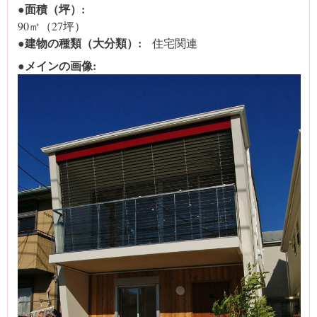
●面積（坪）:
90㎡（27坪）
●建物の種類（大分類）:
住宅関連
●メインの画像: