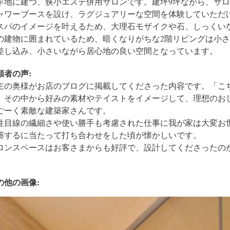
竿地に建つ、狭小エステ併用サロンです。建坪9坪ながら、サ
ャワーブースを設け、ラグジュアリーな空間を体験していただ
スパのイメージを叶えるため、大理石モザイクや石、しっくい
の建物に囲まれているため、暗くなりがちな2階リビングは小
差し込み、小さいながら居心地の良い空間となっています。
頼者の声:
主の奥様がお店のブログに掲載してくださった内容です。「こ
、その中から好みの素材やテイストをイメージして、理想のお
ごーく素敵な建築家さんです。
性目線の繊細さや使い勝手も考慮された仕事に我が家は大変お
築するに当たって打ち合わせをした頃が懐かしいです。
ロンスペースはお客さまからも好評で、設計してくださったのが滝
」
の他の画像: