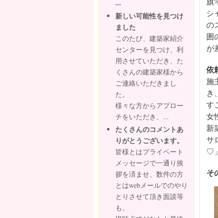
旗
...
シ
新しい可能性を見つけ
の
ました
囲
このたび、建築家紹介
が
センターを見つけ、利
用させていただき、た
依
くさんの建築家様から
施
ご連絡いただきまし
き
た。
す
様々な方からアプロー
女
チをいただき、...
新
たくさんのコメントあ
サ
りがとうございます。
♡
皆様とはプライベート
メッセージで一通り挨
そ
拶を済ませ、数件の方
とはwebメールでのやり
とりさせて頂き面談等
も。