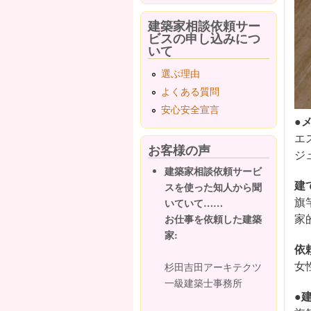
建築家相談依頼サー
ビスの申し込みにつ
いて
選ぶ理由
よくある質問
安心安全宣言
●
エ
お客様の声
ジ
建築家相談依頼サービ
建
スを使った知人から聞
旗
いていて……
家
お仕事を依頼した建築
家:
依
女
杉田吉田アーキテクツ
一級建築士事務所
●