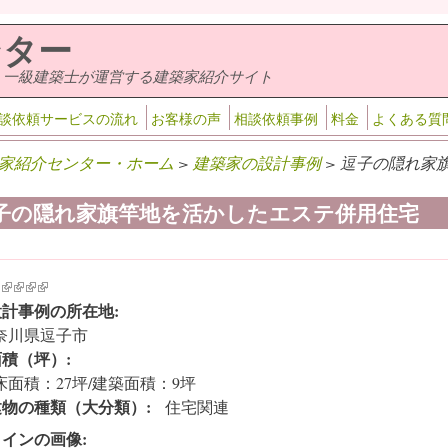
ンター
・一級建築士が運営する建築家紹介サイト
談依頼サービスの流れ
お客様の声
相談依頼事例
料金
よくある質
家紹介センター・ホーム
>
建築家の設計事例
> 逗子の隠れ家
子の隠れ家旗竿地を活かしたエステ併用住宅
k is external)
ink is external)
(link is external)
(link is external)
(link is external)
(link is external)
設計事例の所在地:
奈川県逗子市
面積（坪）:
床面積：27坪/建築面積：9坪
建物の種類（大分類）:
住宅関連
メインの画像: