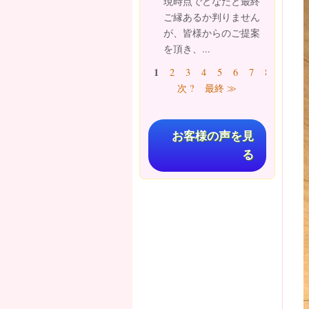
現時点でどなたと最終
ご縁あるか判りません
が、皆様からのご提案
を頂き、...
ページ
1
2
3
4
5
6
7
8
9
…
次 ?
最終 ≫
お客様の声を見
る