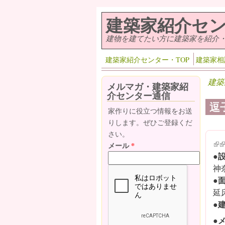
メインコンテンツに移動
建築家紹介セ
建物を建てたい方に建築家を紹介
建築家紹介センター・TOP
建築家相
建築
メルマガ・建築家紹
介センター通信
逗
家作りに役立つ情報をお送
りします。ぜひご登録くだ
さい。
(lin
(l
メール
*
●
神
●
延
●
●