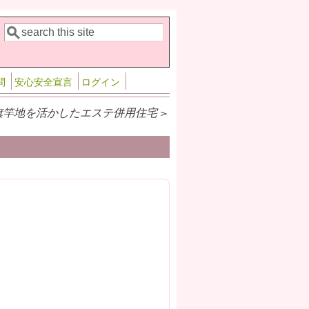
検索
検索フォーム
問
安心安全宣言
ログイン
旗竿地を活かしたエステ併用住宅 >