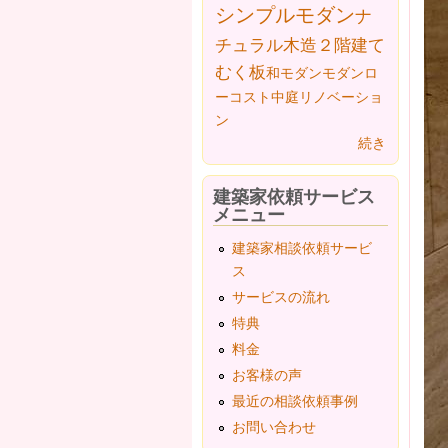
シンプルモダン
ナ
チュラル
木造２階建て
むく板
和モダン
モダン
ロ
ーコスト
中庭
リノベーショ
ン
続き
建築家依頼サービス
メニュー
建築家相談依頼サービ
ス
サービスの流れ
特典
料金
お客様の声
最近の相談依頼事例
お問い合わせ