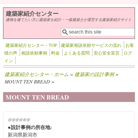
メインコンテンツに移動
建築家紹介センター
建物を建てたい方に建築家を紹介・一級建築士が運営する建築家紹介サイト
検索
検索フォーム
建築家紹介センター・TOP
建築家相談依頼サービスの流れ
お客
様の声
相談依頼事例
料金
よくある質問
安心安全宣言
ログ
イン
建築家紹介センター・ホーム
>
建築家の設計事例
>
MOUNT TEN BREAD >
MOUNT TEN BREAD
(link is external)
(link is external)
(link is external)
(link is external)
(link is external)
(link is external)
●設計事例の所在地:
新潟県新潟市