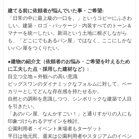
建てる前に依頼者が悩んでいた事・ご希望:
「日常の中に最上級の一口を。」というコピーにふさわ
しい、建築・ロゴ・パッケージ・内装すべてのトーン＆
マナーを統一したい。新潟という土地に根ざしながら
も、「どこにでもあるパン屋」ではなく、ここにしかな
いパン屋をつくりたい。
●建物の紹介文（依頼者のお悩み・ご希望を叶えるため
に工夫した点・採用した建材など）:
目立つ立地 = 外観への高い意識
ビッグスワンのダイナミックなフォルムに対して、ベー
カリーとしてどんな存在感を持たせるか。
自然との調和を意識しつつ、シンボリックな建築で人目
を引きたい。
「あのパン屋、なんかすごい！」と通りすがりの人にも
印象づけられるデザインを検討。
公園利用者・イベント来場者もターゲット
平日は地元民、週末は公園利用者やスタジアムのイベン