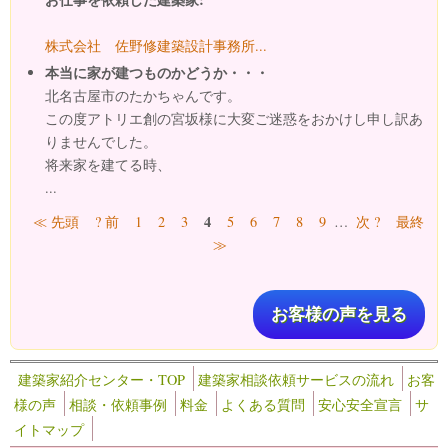
株式会社 佐野修建築設計事務所...
本当に家が建つものかどうか・・・
北名古屋市のたかちゃんです。
この度アトリエ創の宮坂様に大変ご迷惑をおかけし申し訳あ
りませんでした。
将来家を建てる時、
...
ページ
4
≪ 先頭
? 前
1
2
3
5
6
7
8
9
…
次 ?
最終
≫
お客様の声を見る
建築家紹介センター・TOP
建築家相談依頼サービスの流れ
お客
様の声
相談・依頼事例
料金
よくある質問
安心安全宣言
サ
イトマップ