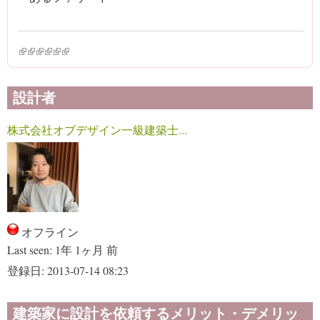
(link is external)
(link is external)
(link is external)
(link is external)
(link is external)
(link is external)
設計者
株式会社オブデザイン一級建築士...
オフライン
Last seen:
1年 1ヶ月 前
登録日:
2013-07-14 08:23
建築家に設計を依頼するメリット・デメリッ