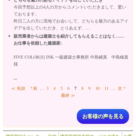
今回予想以上の4人の方からコメントいただきまして、驚い
ております。
昨日二人の方に現地でお会いして、どちらも魅力のあるアイ
デアを出していただき、とりあえず、...
販売業者からは建築士を紹介してもらえることはなく……
お仕事を依頼した建築家:
FIVE COLOR[S] INK 一級建築士事務所 中島崚真 中島峻真
様
...
ページ
7
≪ 先頭
? 前
…
3
4
5
6
8
9
10
11
…
次 ?
最終 ≫
お客様の声を見る