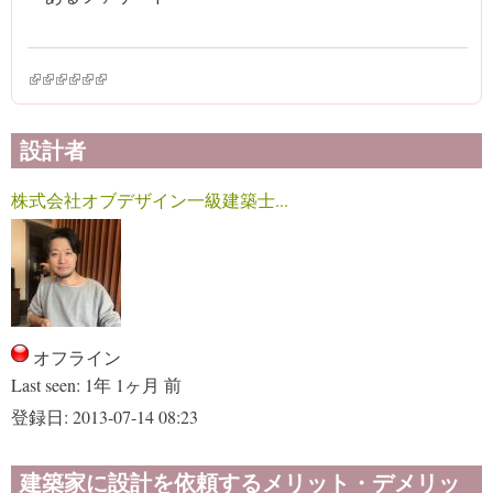
(link is external)
(link is external)
(link is external)
(link is external)
(link is external)
(link is external)
設計者
株式会社オブデザイン一級建築士...
オフライン
Last seen:
1年 1ヶ月 前
登録日:
2013-07-14 08:23
建築家に設計を依頼するメリット・デメリッ