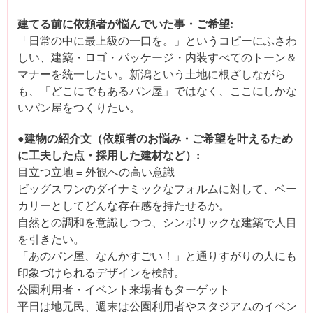
建てる前に依頼者が悩んでいた事・ご希望:
「日常の中に最上級の一口を。」というコピーにふさわ
しい、建築・ロゴ・パッケージ・内装すべてのトーン＆
マナーを統一したい。新潟という土地に根ざしながら
も、「どこにでもあるパン屋」ではなく、ここにしかな
いパン屋をつくりたい。
●建物の紹介文（依頼者のお悩み・ご希望を叶えるため
に工夫した点・採用した建材など）:
目立つ立地 = 外観への高い意識
ビッグスワンのダイナミックなフォルムに対して、ベー
カリーとしてどんな存在感を持たせるか。
自然との調和を意識しつつ、シンボリックな建築で人目
を引きたい。
「あのパン屋、なんかすごい！」と通りすがりの人にも
印象づけられるデザインを検討。
公園利用者・イベント来場者もターゲット
平日は地元民、週末は公園利用者やスタジアムのイベン