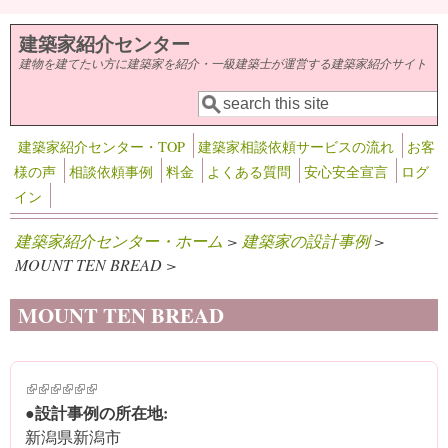
メインコンテンツに移動
建築家紹介センター
建物を建てたい方に建築家を紹介・一級建築士が運営する建築家紹介サイト
検索
検索フォーム
建築家紹介センター・TOP
建築家相談依頼サービスの流れ
お客
様の声
相談依頼事例
料金
よくある質問
安心安全宣言
ログ
イン
建築家紹介センター・ホーム
>
建築家の設計事例
>
MOUNT TEN BREAD >
MOUNT TEN BREAD
(link is external)
(link is external)
(link is external)
(link is external)
(link is external)
(link is external)
●設計事例の所在地:
新潟県新潟市