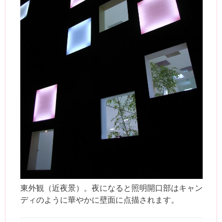
東外観（近夜景）。夜になると照明開口部はキャン
ディのように華やかに壁面に点描されます。