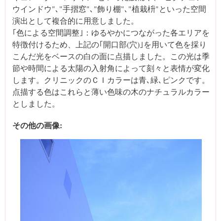
ウインドウ"､"手摺窓"､"飾り棚"､"植栽枡"といった空間
演出として複合的に用意しました。
｢色による空間調整｣：ゆるやかにつながった各エリアを
特徴付けるため、上記の｢開口部(穴)｣を用いて色を採り
こんだ光をベースの白の面に点描しました。この光は季
節や時間による太陽の入射角によって刻々と表情が変化
します。クリニックのＣＩカラーは青､緑､ピンクです。
点描する色はこれらと薄い色味の木のナチュラルカラー
としました。
その他の画像: