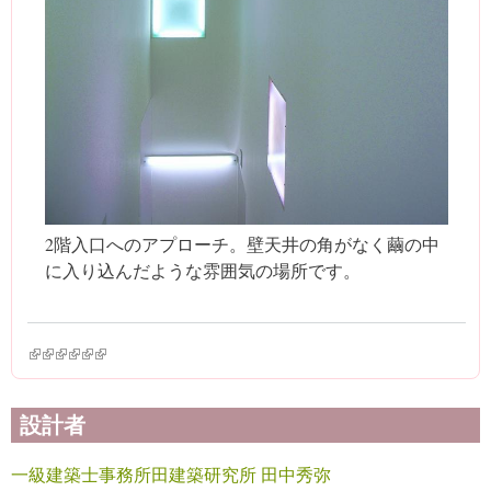
2階入口へのアプローチ。壁天井の角がなく繭の中
に入り込んだような雰囲気の場所です。
(link is external)
(link is external)
(link is external)
(link is external)
(link is external)
(link is external)
設計者
一級建築士事務所田建築研究所 田中秀弥