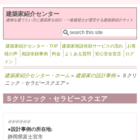
メインコンテンツに移動
建築家紹介センター
建物を建てたい方に建築家を紹介・一級建築士が運営する建築家紹介サイト
検索
検索フォーム
建築家紹介センター・TOP
建築家相談依頼サービスの流れ
お客
様の声
相談依頼事例
料金
よくある質問
安心安全宣言
ログ
イン
建築家紹介センター・ホーム
>
建築家の設計事例
> Ｓクリ
ニック・セラピースクエア >
Ｓクリニック・セラピースクエア
(link is external)
(link is external)
(link is external)
(link is external)
(link is external)
(link is external)
●設計事例の所在地:
静岡県富士宮市