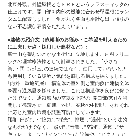
北東外観。外壁屋根ともＦＲＰというプラスティックの
仕上げです。開口部を内部の機能に合わせ壁屋根にラン
ダムに配置しました。角が丸く各面も余計な出っ張りの
ない不思議な表情をたたえています。
●建物の紹介文（依頼者のお悩み・ご希望を叶えるため
に工夫した点・採用した建材など）:
富士山を望むのどかな市街地に立地します。内科クリニ
ックの理学療法棟として計画されました。 ｢小さな
街｣：閉じた｢室｣の連続ではなく、使用していないとき
も使用している場所と気配を感じる構成を採りました。
｢内外二重通気層｣：構造体の室外側と室内側に建物全体
を覆う通気層を採りました。これは構造体を良好に保つ
だけでなく、通気層内の空気を下記の｢開口部(穴)｣を開
閉して循環させ、夏期、冬期、春秋の中間期、それぞれ
に応じた室内環境を調整可能にしています。
｢開口部(穴)｣："換気"､"採光"､"排煙"､"避難"という法的
なものだけでなく、"照明"､"音響"､"空調"､"通気"､"サー
キュレーター"､"サイン"といった設備や、"ピクチュア