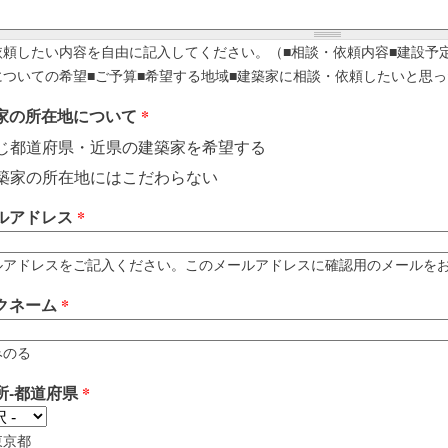
依頼したい内容を自由に記入してください。（■相談・依頼内容■建設予
についての希望■ご予算■希望する地域■建築家に相談・依頼したいと思っ
家の所在地について
*
じ都道府県・近県の建築家を希望する
築家の所在地にはこだわらない
ルアドレス
*
アドレスをご記入ください。このメールアドレスに確認用のメールをお送りします。 例
クネーム
*
みのる
所-都道府県
*
東京都