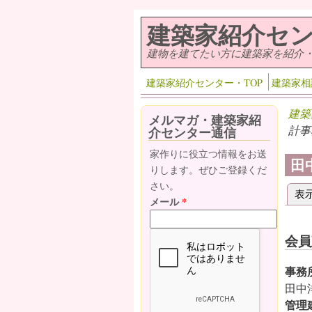
メインコンテンツに移動
建築家紹介セ
建物を建てたい方に建築家を紹介
建築家紹介センター・TOP
建築家相
建築
メルマガ・建築家紹
計事
介センター通信
家作りに役立つ情報をお送
田
りします。ぜひご登録くだ
さい。
表
プ
メール
*
会員
事務
田中
管理