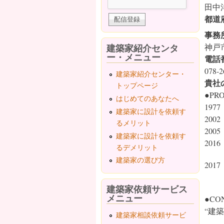
田中
都道
事務
建築家紹介センタ
神戸
ー・メニュー
電話
078-2
建築家紹介センター・
貴社
トップページ
●PRO
はじめてのあなたへ
19
建築家に設計を依頼す
20
るメリット
20
建築家に設計を依頼す
20
るデメリット
建築家の選び方
20
デザ
建築家依頼サービス
メニュー
●CO
“建
建築家相談依頼サービ