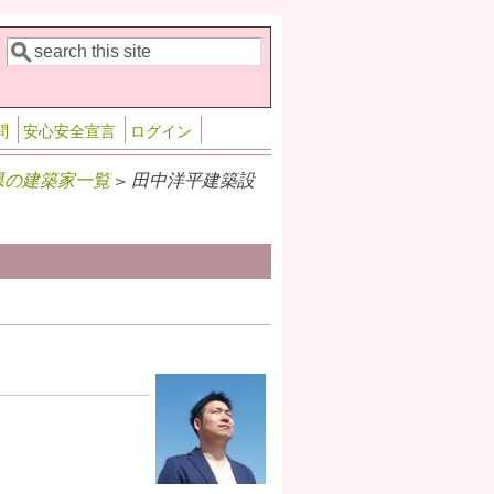
検索
検索フォーム
問
安心安全宣言
ログイン
県の建築家一覧
> 田中洋平建築設