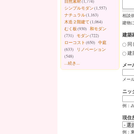
自然素材
(1,774)
シンプルモダン
(1,557)
ナチュラル
(1,163)
相談
木造２階建て
(1,064)
建物
むく板
(930)
和モダン
建築
(731)
モダン
(722)
ローコスト
(650)
中庭
同
(633)
リノベーション
建
(548)
...続き...
メー
メール
ニッ
例：
現住
例：