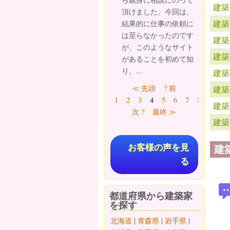
建築
頂けました。今回は、
建築
結果的に仕事の依頼に
は至らなかったのです
建築
が、このようなサイト
建築
があることを初めて知
り、...
建築
ページ
≪ 先頭
? 前
建築
4
1
2
3
5
6
7
8
9
…
建築
次 ?
最終 ≫
建築
建
お客様の声を見
る
都道府県から建築家
を探す
北海道
|
青森県
|
岩手県
|