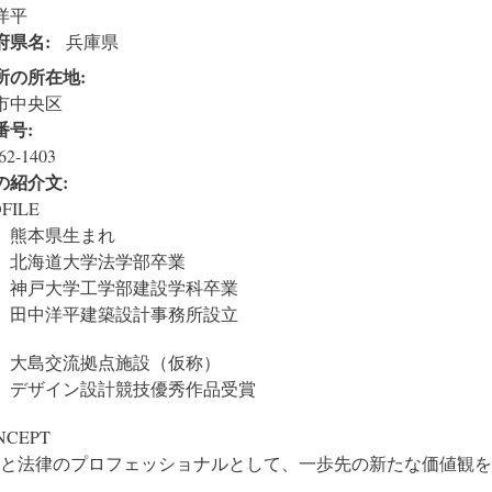
洋平
府県名:
兵庫県
所の所在地:
市中央区
番号:
62-1403
の紹介文:
FILE
77 熊本県生まれ
02 北海道大学法学部卒業
05 神戸大学工学部建設学科卒業
16 田中洋平建築設計事務所設立
17 大島交流拠点施設（仮称）
イン設計競技優秀作品受賞
NCEPT
築と法律のプロフェッショナルとして、一歩先の新たな価値観を