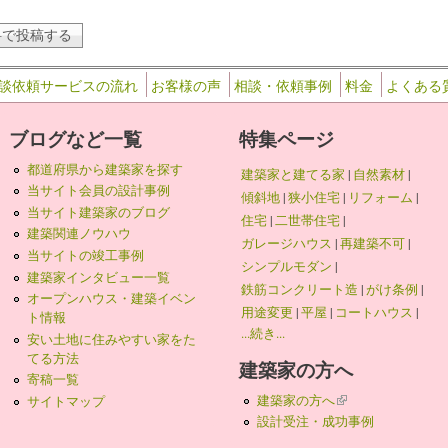
談依頼サービスの流れ
お客様の声
相談・依頼事例
料金
よくある
ブログなど一覧
特集ページ
都道府県から建築家を探す
建築家と建てる家
|
自然素材
|
当サイト会員の設計事例
傾斜地
|
狭小住宅
|
リフォーム
|
当サイト建築家のブログ
住宅
|
二世帯住宅
|
建築関連ノウハウ
ガレージハウス
|
再建築不可
|
当サイトの竣工事例
シンプルモダン
|
建築家インタビュー一覧
鉄筋コンクリート造
|
がけ条例
|
オープンハウス・建築イベン
用途変更
|
平屋
|
コートハウス
|
ト情報
...続き...
安い土地に住みやすい家をた
てる方法
建築家の方へ
寄稿一覧
建築家の方へ
(link is external)
サイトマップ
設計受注・成功事例