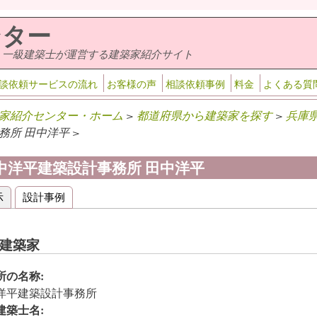
ンター
・一級建築士が運営する建築家紹介サイト
談依頼サービスの流れ
お客様の声
相談依頼事例
料金
よくある質
家紹介センター・ホーム
>
都道府県から建築家を探す
>
兵庫
務所 田中洋平 >
中洋平建築設計事務所 田中洋平
示
(アクティブなタブ)
設計事例
ライマリータブ
建築家
所の名称:
洋平建築設計事務所
建築士名: