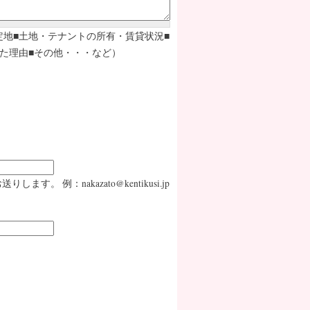
定地■土地・テナントの所有・賃貸状況■
た理由■その他・・・など）
：nakazato@kentikusi.jp