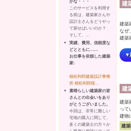
かな・・・
建
このサービスを利用す
る前は、建築家さんや
設計士さんをどうやっ
建築
て探せばいいのか？
なぜ
そして、...
建築
実績、費用、信頼度な
どとともに……
▼
お仕事を依頼した建築
家:
植松利郎建築設計事務
所 植松利郎様...
建
素晴らしい建築家の皆
さんとの出会いをあり
建築
がとうございました。
って
今回は、非常に難しい
建物
宅地の購入に関して、
多くの建築士の方々か
建築
ら親身に相談にのって