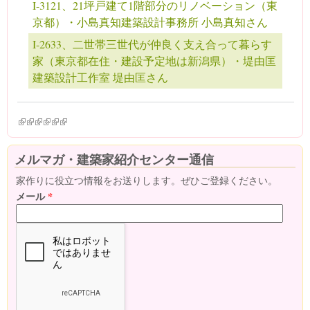
I-3121、21坪戸建て1階部分のリノベーション（東
京都）・小島真知建築設計事務所 小島真知さん
I-2633、二世帯三世代が仲良く支え合って暮らす
家（東京都在住・建設予定地は新潟県）・堤由匡
建築設計工作室 堤由匡さん
(link is external)
(link is external)
(link is external)
(link is external)
(link is external)
(link is external)
メルマガ・建築家紹介センター通信
家作りに役立つ情報をお送りします。ぜひご登録ください。
メール
*