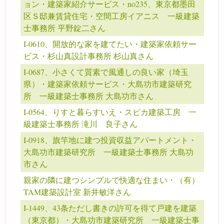
ョン・建築家紹介サービス・no235、東京都墨田
区Ｓ邸兼賃貸住宅・空間工房イアニス 一級建築
士事務所 平野錠二さん
I-0610、開放的な家を建てたい・建築家依頼サー
ビス・杉山真設計事務所 杉山真さん
I-0687、小さくて質素で風通しの良い家（埼玉
県）・建築家依頼サービス・大島功市建築研究
所 一級建築士事務所 大島功市さん
I-0564、りすと暮らすいえ・スピカ建築工房 一
級建築士事務所 滝川 良子さん
I-0918、旗竿地に建つ投資収益アパートメント・
大島功市建築研究所 一級建築士事務所 大島功
市さん
親家の隣に建つシンプルで快適な住まい・（有）
TAM建築設計室 新井敏洋さん
I-1449、43条ただし書きの許可を得て戸建を建築
（東京都）・大島功市建築研究所 一級建築士事