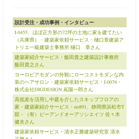
設計受注・成功事例・インタビュー
I-0455、ほぼ正方形の72坪の土地に家を建てたい
（兵庫県）・建築家依頼サービス・樋口章建築ア
トリエ一級建築士事務所 樋口 章さん
建築家紹介サービス・飯田貴之建築設計事務所
飯田貴之さん
ヨーロピアモダンの外観にローコストモダンな内
装のヘアサロン・建築家依頼サービス・I-0076・
株式会社DIGDESIGN 嶌陽一郎さん
高低差を活用し中庭を介したスキップフロアの
家・建築家紹介サービス・no891、静岡県浜松市T
邸・（有）ビーアンドオーアソシエイツ 佐々木
健夫さん
建築家依頼サービス・清水正勝建築研究室 清水
正勝さん