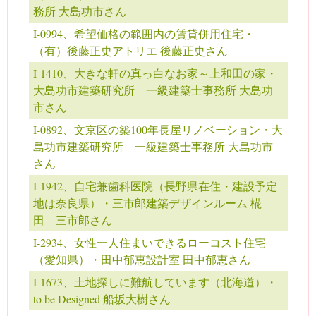
務所 大島功市さん
I-0994、希望価格の範囲内の賃貸併用住宅・
（有）後藤正史アトリエ 後藤正史さん
I-1410、大きな軒の真っ白なお家～上和田の家・
大島功市建築研究所 一級建築士事務所 大島功
市さん
I-0892、文京区の築100年長屋リノベーション・大
島功市建築研究所 一級建築士事務所 大島功市
さん
I-1942、自宅兼歯科医院（長野県在住・建設予定
地は奈良県）・三市郎建築デザインルーム 椛
田 三市郎さん
I-2934、女性一人住まいできるローコスト住宅
（愛知県）・田中郁恵設計室 田中郁恵さん
I-1673、土地探しに難航しています（北海道）・
to be Designed 船坂大樹さん