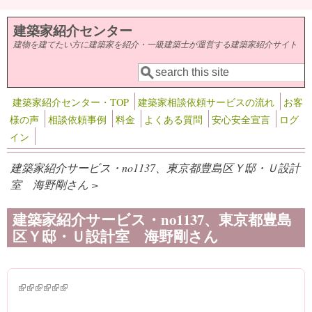
メインコンテンツに移動
建築家紹介センター
建物を建てたい方に建築家を紹介・一級建築士が運営する建築家紹介サイト
検索
検索フォーム
建築家紹介センター・TOP
建築家相談依頼サービスの流れ
お客
様の声
相談依頼事例
料金
よくある質問
安心安全宣言
ログ
イン
建築家紹介サービス・no1137、東京都豊島区Ｙ邸・Ｕ設計
室 海野剛さん >
建築家紹介サービス・no1137、東京都豊島
区Ｙ邸・Ｕ設計室 海野剛さん
(link is external)
(link is external)
(link is external)
(link is external)
(link is external)
(link is external)