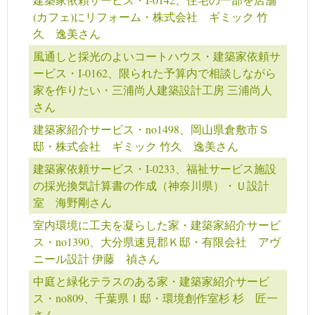
(カフェ)にリフォーム・株式会社 ギミック 竹
久 逸美さん
風通しと採光のよいコートハウス・建築家依頼サ
ービス・I-0162、限られた予算内で相談しながら
家を作りたい・三浦尚人建築設計工房 三浦尚人
さん
建築家紹介サービス・no1498、岡山県倉敷市Ｓ
邸・株式会社 ギミック 竹久 逸美さん
建築家依頼サービス・I-0233、福祉サービス施設
の採光換気計算書の作成（神奈川県）・Ｕ設計
室 海野剛さん
室内環境に工夫を凝らした家・建築家紹介サービ
ス・no1390、大分県速見郡Ｋ邸・有限会社 アヴ
ニール設計 伊藤 禎さん
中庭と緑化テラスのある家・建築家紹介サービ
ス・no809、千葉県Ｉ邸・環境創作室杉 杉 匠一
さん