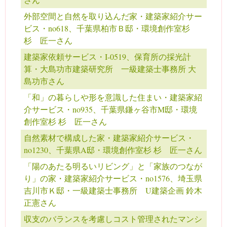
外部空間と自然を取り込んだ家・建築家紹介サー
ビス・no618、千葉県柏市Ｂ邸・環境創作室杉
杉 匠一さん
建築家依頼サービス・I-0519、保育所の採光計
算・大島功市建築研究所 一級建築士事務所 大
島功市さん
「和」の暮らしや形を意識した住まい・建築家紹
介サービス・no935、千葉県鎌ヶ谷市M邸・環境
創作室杉 杉 匠一さん
自然素材で構成した家・建築家紹介サービス・
no1230、千葉県A邸・環境創作室杉 杉 匠一さん
「陽のあたる明るいリビング」と「家族のつなが
り」の家・建築家紹介サービス・no1576、埼玉県
吉川市Ｋ邸・一級建築士事務所 U建築企画 鈴木
正憲さん
収支のバランスを考慮しコスト管理されたマンシ