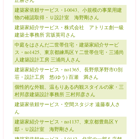
建築家依頼サービス・I-0043、小規模の事業用建
物の確認取得・Ｕ設計室 海野剛さん
建築家紹介サービス・株式会社 アトリエ創一級
建築士事務所 宮坂英司さん
中庭をはさんだ二世帯住宅・建築家紹介サービ
ス・no1425、東京都練馬区Ｙ二世帯住宅・三浦尚
人建築設計工房 三浦尚人さん
建築家紹介サービス・no1365、長野県茅野市O別
荘・設計工房 悠(ゆう) 百瀬 満さん
個性的な外観、温もりある内観スタイルの家・三
村邦彦建築設計事務所 三村邦彦さん
建築家依頼サービス・空間スタジオ 遠藤泰人さ
ん
建築家紹介サービス・no1137、東京都豊島区Ｙ
邸・Ｕ設計室 海野剛さん
建築家依頼サービス・I-0142、住宅の一部を店舗