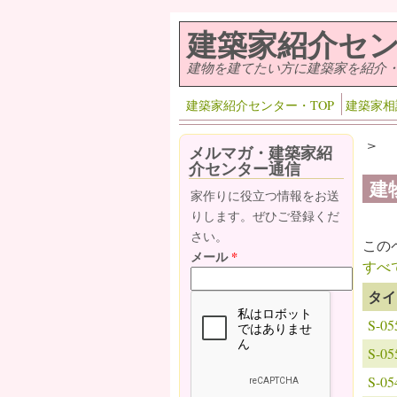
メインコンテンツに移動
建築家紹介セ
建物を建てたい方に建築家を紹介
建築家紹介センター・TOP
建築家相
>
メルマガ・建築家紹
介センター通信
建
家作りに役立つ情報をお送
りします。ぜひご登録くだ
さい。
この
メール
*
すべ
タイ
S-
S-
S-