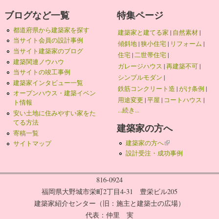
ブログなど一覧
特集ページ
都道府県から建築家を探す
建築家と建てる家
|
自然素材
|
当サイト会員の設計事例
傾斜地
|
狭小住宅
|
リフォーム
|
当サイト建築家のブログ
住宅
|
二世帯住宅
|
建築関連ノウハウ
ガレージハウス
|
再建築不可
|
当サイトの竣工事例
シンプルモダン
|
建築家インタビュー一覧
鉄筋コンクリート造
|
がけ条例
|
オープンハウス・建築イベン
用途変更
|
平屋
|
コートハウス
|
ト情報
...続き...
安い土地に住みやすい家をた
てる方法
建築家の方へ
寄稿一覧
建築家の方へ
(link is external)
サイトマップ
設計受注・成功事例
816-0924
福岡県大野城市栄町2丁目4-31 豊栄ビル205
建築家紹介センター（旧：施主と建築士の広場）
代表：仲里 実