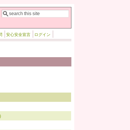
検索
検索フォーム
問
安心安全宣言
ログイン
）