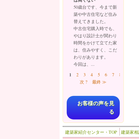
50歳台です、今まで新
築や中古住宅など住み
替えてきました。
中古住宅購入時でも、
やはり設計士が関わり
時間をかけて立てた家
は、住みやすく、こだ
わりがあります。
今回は、...
ページ
1
2
3
4
5
6
7
8
9
…
次 ?
最終 ≫
お客様の声を見
る
建築家紹介センター・TOP
建築家相