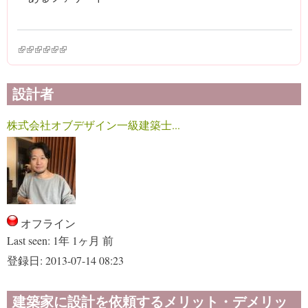
(link is external)
(link is external)
(link is external)
(link is external)
(link is external)
(link is external)
設計者
株式会社オブデザイン一級建築士...
オフライン
Last seen:
1年 1ヶ月 前
登録日:
2013-07-14 08:23
建築家に設計を依頼するメリット・デメリッ