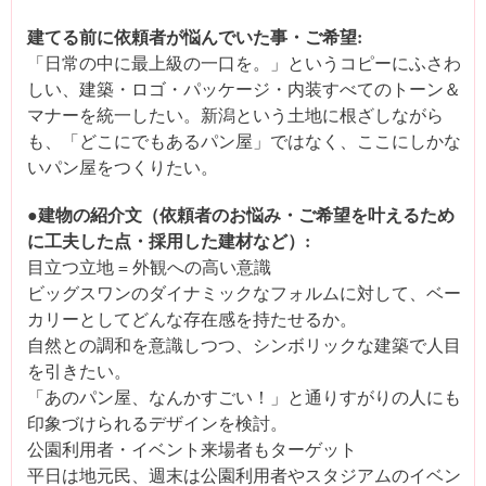
建てる前に依頼者が悩んでいた事・ご希望:
「日常の中に最上級の一口を。」というコピーにふさわ
しい、建築・ロゴ・パッケージ・内装すべてのトーン＆
マナーを統一したい。新潟という土地に根ざしながら
も、「どこにでもあるパン屋」ではなく、ここにしかな
いパン屋をつくりたい。
●建物の紹介文（依頼者のお悩み・ご希望を叶えるため
に工夫した点・採用した建材など）:
目立つ立地 = 外観への高い意識
ビッグスワンのダイナミックなフォルムに対して、ベー
カリーとしてどんな存在感を持たせるか。
自然との調和を意識しつつ、シンボリックな建築で人目
を引きたい。
「あのパン屋、なんかすごい！」と通りすがりの人にも
印象づけられるデザインを検討。
公園利用者・イベント来場者もターゲット
平日は地元民、週末は公園利用者やスタジアムのイベン