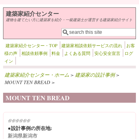
メインコンテンツに移動
建築家紹介センター
建物を建てたい方に建築家を紹介・一級建築士が運営する建築家紹介サイト
検索
検索フォーム
建築家紹介センター・TOP
建築家相談依頼サービスの流れ
お客
様の声
相談依頼事例
料金
よくある質問
安心安全宣言
ログ
イン
建築家紹介センター・ホーム
>
建築家の設計事例
>
MOUNT TEN BREAD >
MOUNT TEN BREAD
(link is external)
(link is external)
(link is external)
(link is external)
(link is external)
(link is external)
●設計事例の所在地:
新潟県新潟市