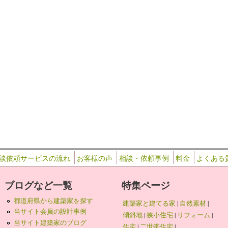
32
…
談依頼サービスの流れ
お客様の声
相談・依頼事例
料金
よくある
ブログなど一覧
特集ページ
都道府県から建築家を探す
建築家と建てる家
|
自然素材
|
当サイト会員の設計事例
傾斜地
|
狭小住宅
|
リフォーム
|
当サイト建築家のブログ
住宅
|
二世帯住宅
|