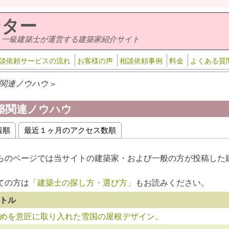
ンター
・一級建築士が運営する建築家紹介サイト
談依頼サービスの流れ
お客様の声
相談依頼事例
料金
よくある質
関連ノウハウ >
築関連ノウハウ
着順
最近１ヶ月のアクセス数順
ライマリータブ
らのページでは当サイトの建築家・および一般の方が投稿した
。
ての方は
「建築士の探し方・選び方」
もお読みください。
トル
めを意匠に取り入れた雪国の屋根デザイン。