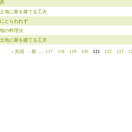
房
土地に家を建てる工夫
にとらわれず
地の料理法
土地に家を建てる工夫
121
« 先頭
‹ 前
…
117
118
119
120
122
123
1
ージ