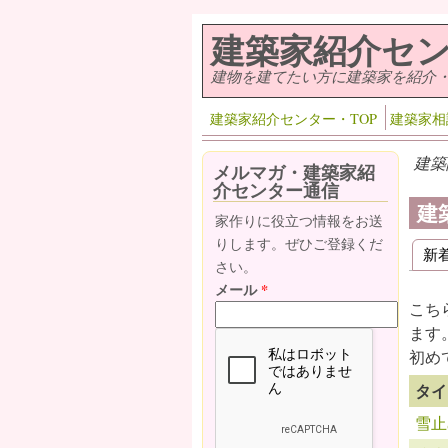
メインコンテンツに移動
建築家紹介セ
建物を建てたい方に建築家を紹介
建築家紹介センター・TOP
建築家相
建築
メルマガ・建築家紹
介センター通信
建
家作りに役立つ情報をお送
りします。ぜひご登録くだ
新
プ
さい。
メール
*
こち
ます
初め
タイ
雪止