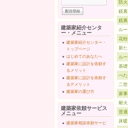
防火
鏡裏
鏡裏
建築家紹介センタ
ルー
ー・メニュー
花粉
建築家紹介センター・
新た
トップページ
はじめてのあなたへ
ルー
建築家に設計を依頼す
基礎
るメリット
べた
建築家に設計を依頼す
二世
るデメリット
建築家の選び方
家事
耐火
建築家依頼サービス
普通
メニュー
床暖
建築家相談依頼サービ