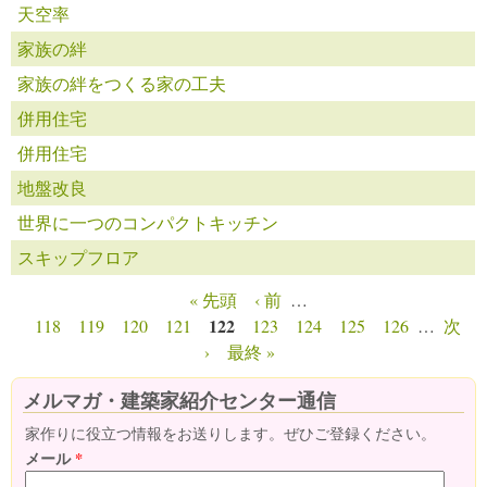
天空率
家族の絆
家族の絆をつくる家の工夫
併用住宅
併用住宅
地盤改良
世界に一つのコンパクトキッチン
スキップフロア
« 先頭
‹ 前
…
ページ
122
118
119
120
121
123
124
125
126
…
次
›
最終 »
メルマガ・建築家紹介センター通信
家作りに役立つ情報をお送りします。ぜひご登録ください。
メール
*