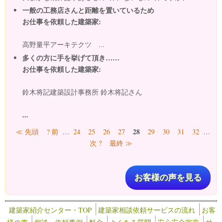
一般の工務店さんと距離を置いているため
お仕事を依頼した建築家:
高野量平アーキテクツ ...
多くの方に手を挙げて頂き……
お仕事を依頼した建築家:
鈴木将記建築設計事務所 鈴木将記さん
...
ページ
28
≪ 先頭
? 前
…
24
25
26
27
29
30
31
32
…
次 ?
最終 ≫
お客様の声を見る
建築家紹介センター・TOP
建築家相談依頼サービスの流れ
お客