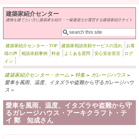
メインコンテンツに移動
建築家紹介センター
建物を建てたい方に建築家を紹介・一級建築士が運営する建築家紹介サイト
検索
検索フォーム
建築家紹介センター・TOP
建築家相談依頼サービスの流れ
お客
様の声
相談依頼事例
料金
よくある質問
安心安全宣言
ログ
イン
建築家紹介センター・ホーム
>
特集
>
ガレージハウス
>
愛車を風雨、温度、イタズラや盗難から守るガレージハウ
ス >
愛車を風雨、温度、イタズラや盗難から守
るガレージハウス・アーキクラフト・テ
イ 鄭 知成さん