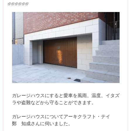
(link is external)
(link is external)
(link is external)
(link is external)
(link is external)
(link is external)
ガレージハウスにすると愛車を風雨、温度、イタズ
ラや盗難などから守ることができます。
ガレージハウスについてアーキクラフト・テイ
鄭 知成さんに伺いました。