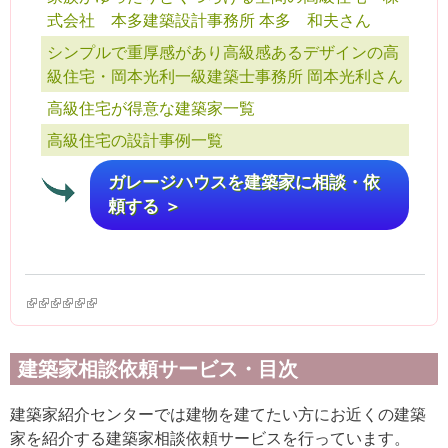
式会社 本多建築設計事務所 本多 和夫さん
シンプルで重厚感があり高級感あるデザインの高
級住宅・岡本光利一級建築士事務所 岡本光利さん
高級住宅が得意な建築家一覧
高級住宅の設計事例一覧
ガレージハウスを建築家に相談・依
頼する ＞
(link is external)
(link is external)
(link is external)
(link is external)
(link is external)
(link is external)
建築家相談依頼サービス・目次
建築家紹介センターでは建物を建てたい方にお近くの建築
家を紹介する建築家相談依頼サービスを行っています。