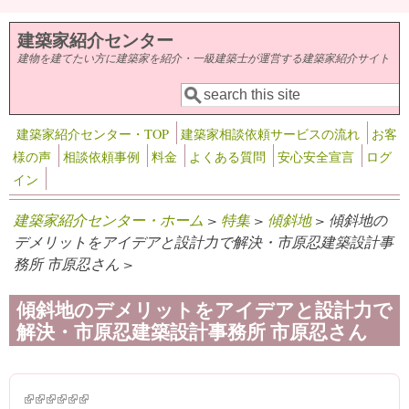
メインコンテンツに移動
建築家紹介センター
建物を建てたい方に建築家を紹介・一級建築士が運営する建築家紹介サイト
検索
検索フォーム
建築家紹介センター・TOP
建築家相談依頼サービスの流れ
お客
様の声
相談依頼事例
料金
よくある質問
安心安全宣言
ログ
イン
建築家紹介センター・ホーム
>
特集
>
傾斜地
> 傾斜地の
デメリットをアイデアと設計力で解決・市原忍建築設計事
務所 市原忍さん >
傾斜地のデメリットをアイデアと設計力で
解決・市原忍建築設計事務所 市原忍さん
(link is external)
(link is external)
(link is external)
(link is external)
(link is external)
(link is external)