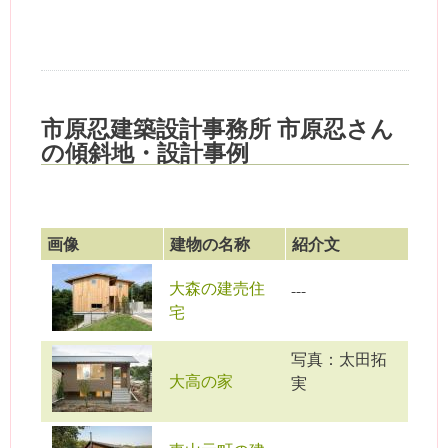
市原忍建築設計事務所 市原忍さん
の傾斜地・設計事例
画像
建物の名称
紹介文
大森の建売住
---
宅
写真：太田拓
大高の家
実